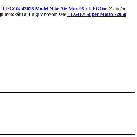
mi
LEGO® 43025 Model Nike Air Max 95 x LEGO®
. Zlatú éru
oju motokáru aj Luigi v novom sete
LEGO® Super Mario 72050