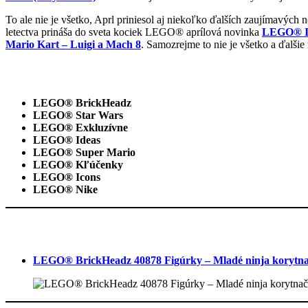
To ale nie je všetko, Aprl priniesol aj niekoľko ďalších zaujímavých
letectva prináša do sveta kociek LEGO® aprílová novinka
LEGO® Ic
Mario Kart – Luigi a Mach 8
. Samozrejme to nie je všetko a ďalši
LEGO® BrickHeadz
LEGO® Star Wars
LEGO® Exkluzívne
LEGO® Ideas
LEGO® Super Mario
LEGO® Kľúčenky
LEGO® Icons
LEGO® Nike
LEGO® BrickHeadz 40878 Figúrky – Mladé ninja korytn