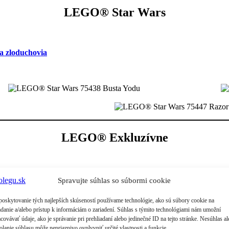
LEGO® Star Wars
a zloduchovia
LEGO® Exkluzívne
Spravujte súhlas so súbormi cookie
poskytovanie tých najlepších skúseností používame technológie, ako sú súbory cookie na
adanie a/alebo prístup k informáciám o zariadení. Súhlas s týmito technológiami nám umožní
LEGO® Ideas
covávať údaje, ako je správanie pri prehliadaní alebo jedinečné ID na tejto stránke. Nesúhlas a
olanie súhlasu môže nepriaznivo ovplyvniť určité vlastnosti a funkcie.