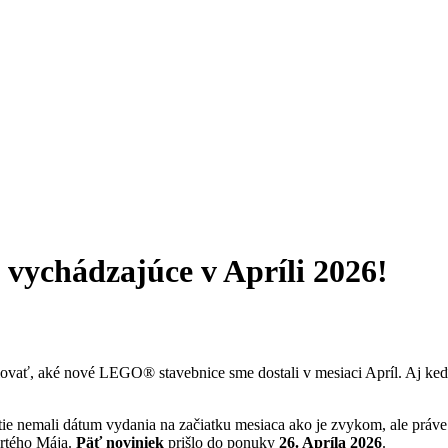
vychádzajúce v Apríli 2026!
vať, aké nové LEGO® stavebnice sme dostali v mesiaci Apríl. Aj keď to
 tie nemali dátum vydania na začiatku mesiaca ako je zvykom, ale práve
vrtého Mája.
Päť noviniek
prišlo do ponuky
26. Apríla 2026
.