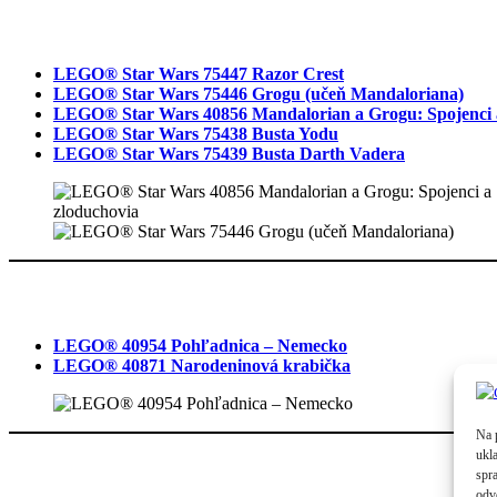
LEGO® Star Wars 75447 Razor Crest
LEGO® Star Wars 75446 Grogu (učeň Mandaloriana)
LEGO® Star Wars 40856 Mandalorian a Grogu: Spojenci 
LEGO® Star Wars 75438 Busta Yodu
LEGO® Star Wars 75439 Busta Darth Vadera
LEGO® 40954 Pohľadnica – Nemecko
LEGO® 40871 Narodeninová krabička
Na 
ukl
spra
odv