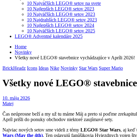
10 Najväčších LEGO® setov na svete
10 Najlepších LEGO® setov 2023
10 Najväčších LEGO® setov 2023
10 Najdrahších LEGO® setov 2023
10 Najlepších LEGO® setov 2024
10 Najväčších LEGO® setov 2025
LEGO® Adventné kalendáre 2025
Home
Novinky
Všetky nové LEGO® stavebnice vychádzajúce v Apríli 2026!
BrickHeadz
Icons
Ideas
Nike
Novinky
Star Wars
Super Mario
Všetky nové LEGO® stavebnice 
10. mája 2026
Matej
Čas neúprosne beží a my už tu máme Máj a preto si poďme zrekapitulo
Apríl prišli do ponuky obchodov niektoré zaujímavé sety.
Najviac nových setov sme videli z témy
LEGO® Star Wars
, aj keď
Wars (May the 4th)
. Ten oslavujú fanúšikovia Hviezdnych vojen št