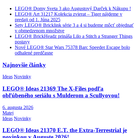
LEGO® Domy Sveta 3 ako Augustový Darček k Nákupu !
LEGO® Art 31217 Kolekcia zvierat – Tiger nájdeme v
predaji od 1. Júna 2025
Sety LEGO® Bricklink série 3 a 4 si budeme môcť objednať
v obmedzenom množstve
LEGO® BrickHeadz prináša Lilo a Stitch a Stranger Things
postavy
Nové LEGO® Star Wars 75378 Barc Speeder Escape bolo
odhalené predčasne
Najnovšie články
Ideas
Novinky
LEGO® Ideas 21369 The X-Files podľa
obľúbeného seriálu s Mulderom a Scullyovou!
6. augusta 2026
Matej
Ideas
Novinky
LEGO® Ideas 21370 E.T. the Extra-Terrestrial je
novinkou v Auguste 2026!