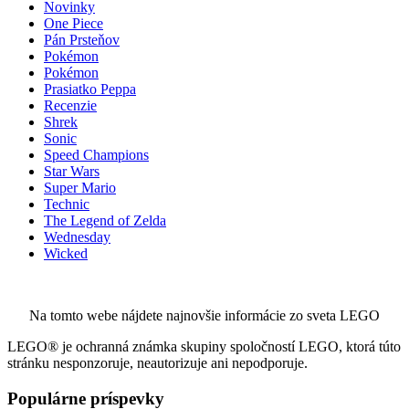
Novinky
One Piece
Pán Prsteňov
Pokémon
Pokémon
Prasiatko Peppa
Recenzie
Shrek
Sonic
Speed Champions
Star Wars
Super Mario
Technic
The Legend of Zelda
Wednesday
Wicked
Na tomto webe nájdete najnovšie informácie zo sveta LEGO
LEGO® je ochranná známka skupiny spoločností LEGO, ktorá túto
stránku nesponzoruje, neautorizuje ani nepodporuje.
Populárne príspevky