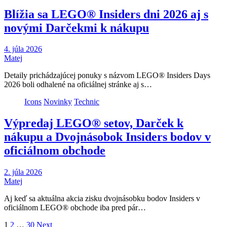
Blížia sa LEGO® Insiders dni 2026 aj s
novými Darčekmi k nákupu
4. júla 2026
Matej
Detaily prichádzajúcej ponuky s názvom LEGO® Insiders Days
2026 boli odhalené na oficiálnej stránke aj s…
Icons
Novinky
Technic
Výpredaj LEGO® setov, Darček k
nákupu a Dvojnásobok Insiders bodov v
oficiálnom obchode
2. júla 2026
Matej
Aj keď sa aktuálna akcia zisku dvojnásobku bodov Insiders v
oficiálnom LEGO® obchode iba pred pár…
Stránkovanie
1
2
…
30
Next