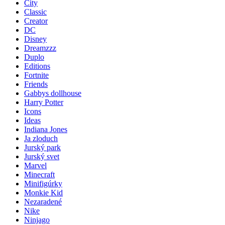
City
Classic
Creator
DC
Disney
Dreamzzz
Duplo
Editions
Fortnite
Friends
Gabbys dollhouse
Harry Potter
Icons
Ideas
Indiana Jones
Ja zloduch
Jurský park
Jurský svet
Marvel
Minecraft
Minifigúrky
Monkie Kid
Nezaradené
Nike
Ninjago