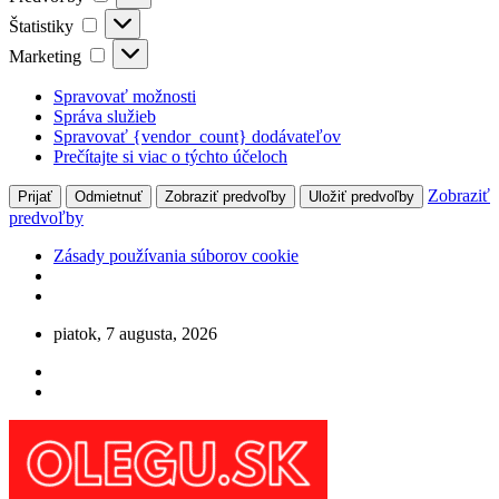
Štatistiky
Štatistiky
Marketing
Marketing
Spravovať možnosti
Správa služieb
Spravovať {vendor_count} dodávateľov
Prečítajte si viac o týchto účeloch
Zobraziť
Prijať
Odmietnuť
Zobraziť predvoľby
Uložiť predvoľby
predvoľby
Zásady používania súborov cookie
Skip
piatok, 7 augusta, 2026
to
content