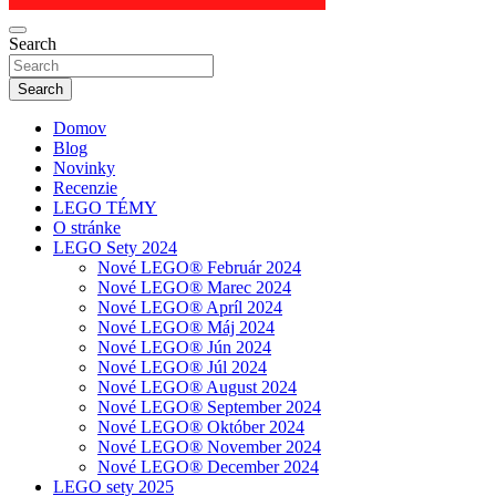
Novinky zo sveta LEGO
Search
olegu.sk
Search
Domov
Blog
Novinky
Recenzie
LEGO TÉMY
O stránke
LEGO Sety 2024
Nové LEGO® Február 2024
Nové LEGO® Marec 2024
Nové LEGO® Apríl 2024
Nové LEGO® Máj 2024
Nové LEGO® Jún 2024
Nové LEGO® Júl 2024
Nové LEGO® August 2024
Nové LEGO® September 2024
Nové LEGO® Október 2024
Nové LEGO® November 2024
Nové LEGO® December 2024
LEGO sety 2025