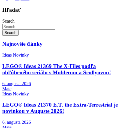
príspevkov
Hľadať
Search
Search
Najnovšie články
Ideas
Novinky
LEGO® Ideas 21369 The X-Files podľa
obľúbeného seriálu s Mulderom a Scullyovou!
6. augusta 2026
Matej
Ideas
Novinky
LEGO® Ideas 21370 E.T. the Extra-Terrestrial je
novinkou v Auguste 2026!
6. augusta 2026
Matej