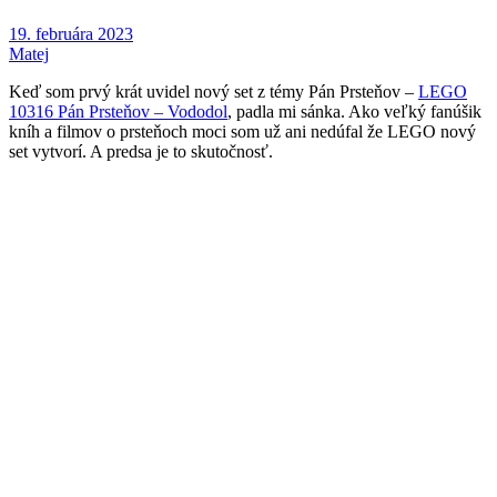
19. februára 2023
Matej
Keď som prvý krát uvidel nový set z témy Pán Prsteňov –
LEGO
10316 Pán Prsteňov – Vododol
, padla mi sánka. Ako veľký fanúšik
kníh a filmov o prsteňoch moci som už ani nedúfal že LEGO nový
set vytvorí. A predsa je to skutočnosť.