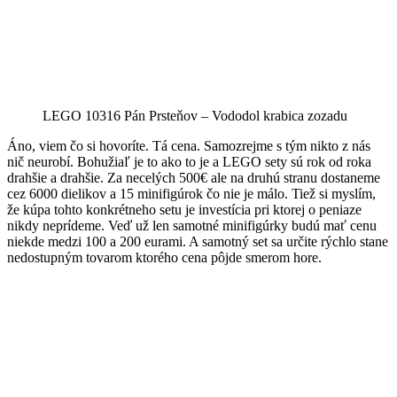
LEGO 10316 Pán Prsteňov – Vododol krabica zozadu
Áno, viem čo si hovoríte. Tá cena. Samozrejme s tým nikto z nás
nič neurobí. Bohužiaľ je to ako to je a LEGO sety sú rok od roka
drahšie a drahšie. Za necelých 500€ ale na druhú stranu dostaneme
cez 6000 dielikov a 15 minifigúrok čo nie je málo. Tiež si myslím,
že kúpa tohto konkrétneho setu je investícia pri ktorej o peniaze
nikdy neprídeme. Veď už len samotné minifigúrky budú mať cenu
niekde medzi 100 a 200 eurami. A samotný set sa určite rýchlo stane
nedostupným tovarom ktorého cena pôjde smerom hore.