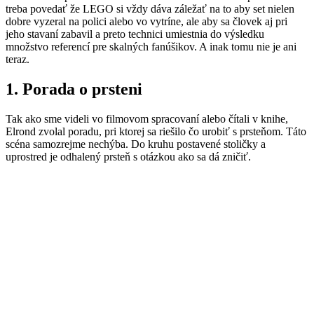
treba povedať že LEGO si vždy dáva záležať na to aby set nielen
dobre vyzeral na polici alebo vo vytríne, ale aby sa človek aj pri
jeho stavaní zabavil a preto technici umiestnia do výsledku
množstvo referencí pre skalných fanúšikov. A inak tomu nie je ani
teraz.
1.
Porada o prsteni
Tak ako sme videli vo filmovom spracovaní alebo čítali v knihe,
Elrond zvolal poradu, pri ktorej sa riešilo čo urobiť s prsteňom. Táto
scéna samozrejme nechýba. Do kruhu postavené stoličky a
uprostred je odhalený prsteň s otázkou ako sa dá zničiť.