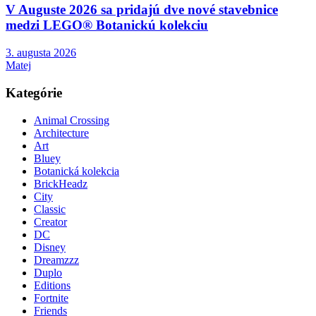
V Auguste 2026 sa pridajú dve nové stavebnice
medzi LEGO® Botanickú kolekciu
3. augusta 2026
Matej
Kategórie
Animal Crossing
Architecture
Art
Bluey
Botanická kolekcia
BrickHeadz
City
Classic
Creator
DC
Disney
Dreamzzz
Duplo
Editions
Fortnite
Friends