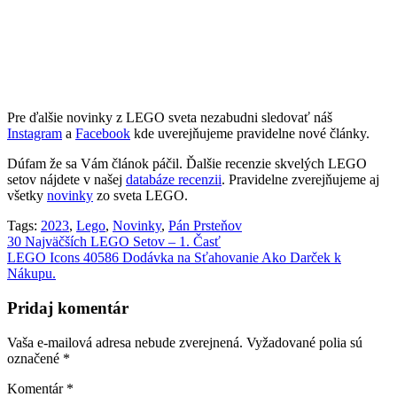
Pre ďalšie novinky z LEGO sveta nezabudni sledovať náš
Instagram
a
Facebook
kde uverejňujeme pravidelne nové články.
Dúfam že sa Vám článok páčil. Ďalšie recenzie skvelých LEGO
setov nájdete v našej
databáze recenzii
. Pravidelne zverejňujeme aj
všetky
novinky
zo sveta LEGO.
Tags:
2023
,
Lego
,
Novinky
,
Pán Prsteňov
Navigácia
30 Najväčších LEGO Setov – 1. Časť
LEGO Icons 40586 Dodávka na Sťahovanie Ako Darček k
v
Nákupu.
článku
Pridaj komentár
Vaša e-mailová adresa nebude zverejnená.
Vyžadované polia sú
označené
*
Komentár
*