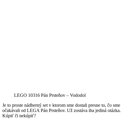
LEGO 10316 Pán Prsteňov – Vododol
Je to proste nádherný set v ktorom sme dostali presne to, čo sme
očakávali od LEGA Pán Prsteňov. Už zostáva iba jediná otázka.
Kúpiť či nekúpiť?