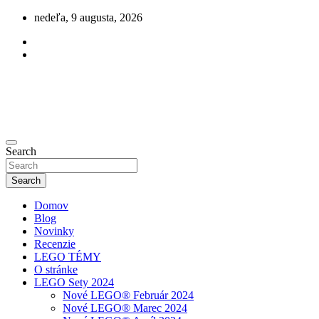
Skip
nedeľa, 9 augusta, 2026
to
content
Novinky zo sveta LEGO
Search
olegu.sk
Search
Domov
Blog
Novinky
Recenzie
LEGO TÉMY
O stránke
LEGO Sety 2024
Nové LEGO® Február 2024
Nové LEGO® Marec 2024