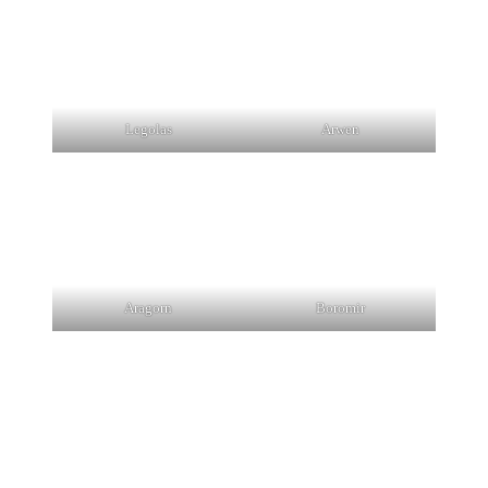
Legolas
Arwen
Aragorn
Boromir