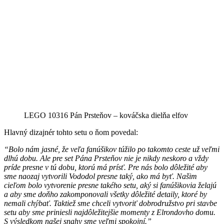
LEGO 10316 Pán Prsteňov – kováčska dielňa elfov
Hlavný dizajnér tohto setu o ňom povedal:
“Bolo nám jasné, že veľa fanúšikov túžilo po takomto ceste už veľmi
dlhú dobu. Ale pre set Pána Prsteňov nie je nikdy neskoro a vždy
príde presne v tú dobu, ktorú má prísť. Pre nás bolo dôležité aby
sme naozaj vytvorili Vododol presne taký, ako má byť. Našim
cieľom bolo vytvorenie presne takého setu, aký si fanúšikovia želajú
a aby sme doňho zakomponovali všetky dôležité detaily, ktoré by
nemali chýbať. Taktiež sme chceli vytvoriť dobrodružstvo pri stavbe
setu aby sme priniesli najdôležitejšie momenty z Elrondovho domu.
S výsledkom našej snahy sme veľmi spokojní.”