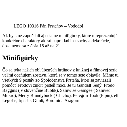
LEGO 10316 Pán Prsteňov – Vododol
Ak by sme započítali aj ostatné minifigúrky, ktoré nireprezentujú
konkrétne charaktery ale sú napríklad iba sochy a dekorácie,
dostaneme sa z čísla 15 až na 21.
Minifigúrky
Čo sa týka našich obľúbených hrdinov z knižnej a filmovej série,
veľmi oceňujem zostavu, ktorá sa v tomto sete objavila. Máme tu
všetkých 9 postáv zo Spoločenstva Prsteňa, ktorí sa zaviazali
pomôcť Frodovi zničiť prsteň moci. Je tu Gandalf Šedý, Frodo
Baggins ( v slovenčine Bublík), Samwise Gamgee ( Samved
Mukro), Merry Brandybuck ( Chicho), Peregrin Took (Pipin), elf
Legolas, trpaslík Gimli, Boromir a Aragorn.