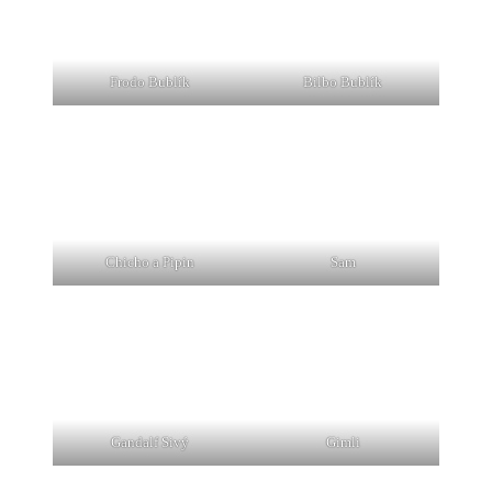
Frodo Bublík
Bilbo Bublík
Chicho a Pipin
Sam
Gandalf Sivý
Gimli