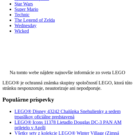
Star Wars
Super Mario
Technic
The Legend of Zelda
Wednesday
Wicked
Na tomto webe nájdete najnovšie informácie zo sveta LEGO
LEGO® je ochranná známka skupiny spoločností LEGO, ktorá túto
stránku nesponzoruje, neautorizuje ani nepodporuje.
Populárne príspevky
LEGO® Disney 43242 Chalúpka Snehulienky a sedem
trpaslíkov oficiálne predstavená
LEGO® Icons 11378 Lietadlo Douglas DC-3 PAN AM
priletelo v Apríli
Všetky sety z kolekcie LEGO® Winter Village (Zimná