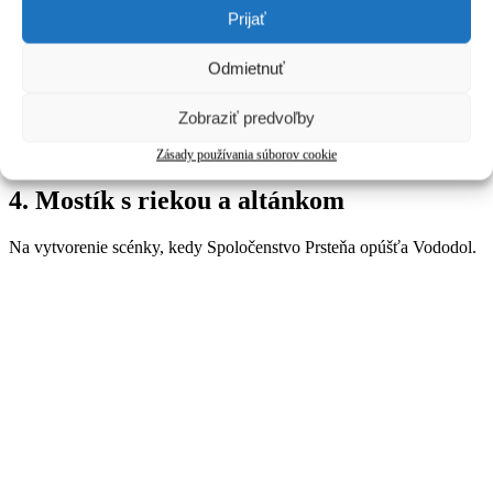
Prijať
Odmietnuť
Zobraziť predvoľby
LEGO 10316 Pán Prsteňov – Elfská Veža so sochami
Zásady používania súborov cookie
4.
Mostík s riekou a altánkom
Na vytvorenie scénky, kedy Spoločenstvo Prsteňa opúšťa Vododol.