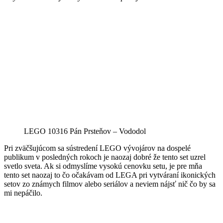
LEGO 10316 Pán Prsteňov – Vododol
Pri zväčšujúcom sa sústredení LEGO vývojárov na dospelé
publikum v posledných rokoch je naozaj dobré že tento set uzrel
svetlo sveta. Ak si odmyslíme vysokú cenovku setu, je pre mňa
tento set naozaj to čo očakávam od LEGA pri vytváraní ikonických
setov zo známych filmov alebo seriálov a neviem nájsť nič čo by sa
mi nepáčilo.