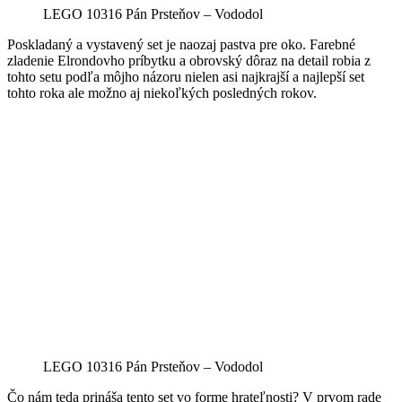
LEGO 10316 Pán Prsteňov – Vododol
Poskladaný a vystavený set je naozaj pastva pre oko. Farebné
zladenie Elrondovho príbytku a obrovský dôraz na detail robia z
tohto setu podľa môjho názoru nielen asi najkrajší a najlepší set
tohto roka ale možno aj niekoľkých posledných rokov.
LEGO 10316 Pán Prsteňov – Vododol
Čo nám teda prináša tento set vo forme hrateľnosti? V prvom rade