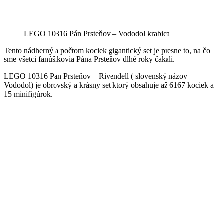
LEGO 10316 Pán Prsteňov – Vododol krabica
Tento nádherný a počtom kociek gigantický set je presne to, na čo
sme všetci fanúšikovia Pána Prsteňov dlhé roky čakali.
LEGO 10316 Pán Prsteňov – Rivendell ( slovenský názov
Vododol) je obrovský a krásny set ktorý obsahuje až 6167 kociek a
15 minifigúrok.