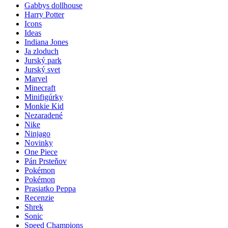
Gabbys dollhouse
Harry Potter
Icons
Ideas
Indiana Jones
Ja zloduch
Jurský park
Jurský svet
Marvel
Minecraft
Minifigúrky
Monkie Kid
Nezaradené
Nike
Ninjago
Novinky
One Piece
Pán Prsteňov
Pokémon
Pokémon
Prasiatko Peppa
Recenzie
Shrek
Sonic
Speed Champions