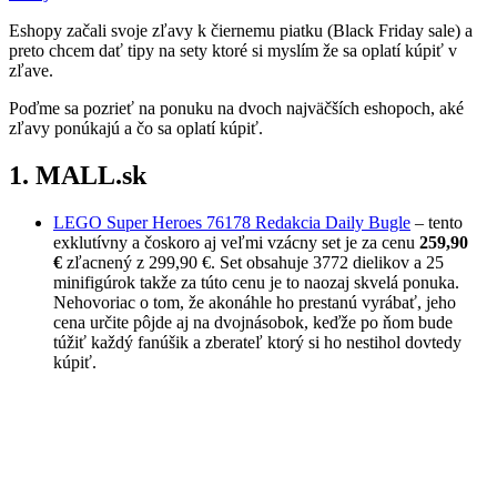
Eshopy začali svoje zľavy k čiernemu piatku (Black Friday sale) a
preto chcem dať tipy na sety ktoré si myslím že sa oplatí kúpiť v
zľave.
Poďme sa pozrieť na ponuku na dvoch najväčších eshopoch, aké
zľavy ponúkajú a čo sa oplatí kúpiť.
1. MALL.sk
LEGO Super Heroes 76178 Redakcia Daily Bugle
– tento
exklutívny a čoskoro aj veľmi vzácny set je za cenu
259,90
€
zľacnený z 299,90 €. Set obsahuje 3772 dielikov a 25
minifigúrok takže za túto cenu je to naozaj skvelá ponuka.
Nehovoriac o tom, že akonáhle ho prestanú vyrábať, jeho
cena určite pôjde aj na dvojnásobok, keďže po ňom bude
túžiť každý fanúšik a zberateľ ktorý si ho nestihol dovtedy
kúpiť.