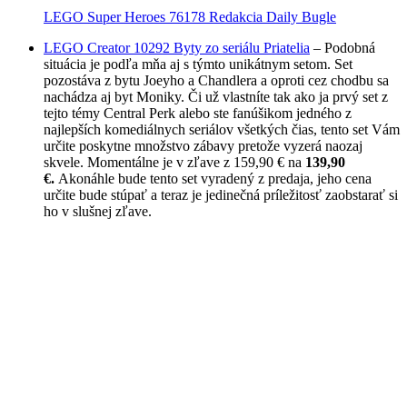
LEGO Super Heroes 76178 Redakcia Daily Bugle
LEGO Creator 10292 Byty zo seriálu Priatelia
– Podobná
situácia je podľa mňa aj s týmto unikátnym setom. Set
pozostáva z bytu Joeyho a Chandlera a oproti cez chodbu sa
nachádza aj byt Moniky. Či už vlastníte tak ako ja prvý set z
tejto témy Central Perk alebo ste fanúšikom jedného z
najlepších komediálnych seriálov všetkých čias, tento set Vám
určite poskytne množstvo zábavy pretože vyzerá naozaj
skvele. Momentálne je v zľave z 159,90 € na
139,90
€.
Akonáhle bude tento set vyradený z predaja, jeho cena
určite bude stúpať a teraz je jedinečná príležitosť zaobstarať si
ho v slušnej zľave.