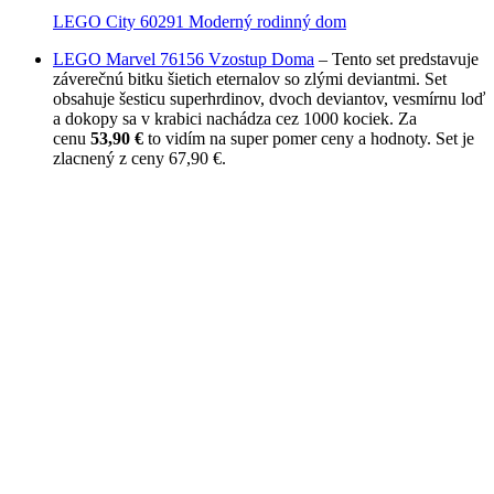
LEGO City 60291 Moderný rodinný dom
LEGO Marvel 76156 Vzostup Doma
– Tento set predstavuje
záverečnú bitku šietich eternalov so zlými deviantmi. Set
obsahuje šesticu superhrdinov, dvoch deviantov, vesmírnu loď
a dokopy sa v krabici nachádza cez 1000 kociek. Za
cenu
53,90 €
to vidím na super pomer ceny a hodnoty. Set je
zlacnený z ceny 67,90 €.