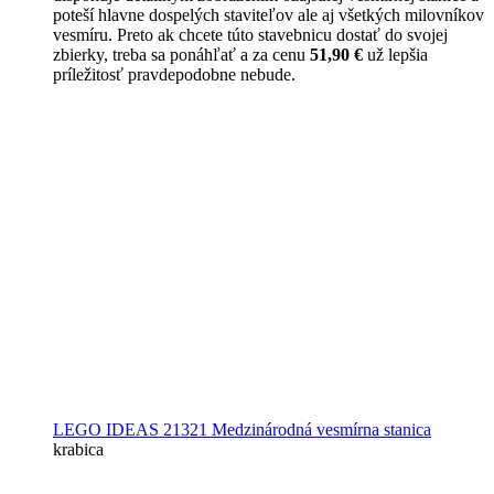
poteší hlavne dospelých staviteľov ale aj všetkých milovníkov
vesmíru. Preto ak chcete túto stavebnicu dostať do svojej
zbierky, treba sa ponáhľať a za cenu
51,90 €
už lepšia
príležitosť pravdepodobne nebude.
LEGO IDEAS 21321 Medzinárodná vesmírna stanica
krabica