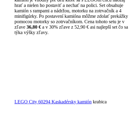
hrať a nielen ho postaviť a nechať na polici. Set obsahuje
kamión s rampami a nádržou, motorku na zotrvačník a 4
minifigúrky. Po postavení kamióna môžme zdolať prekážky
pomocou motorky so zotrvačníkom. Cena tohoto setu je v
zľave
36,80 €
a v 30% zľave z 52,90 € asi najlepší set čo sa
týka výšky zľavy.
LEGO City 60294 Kaskadérsky kamión
krabica