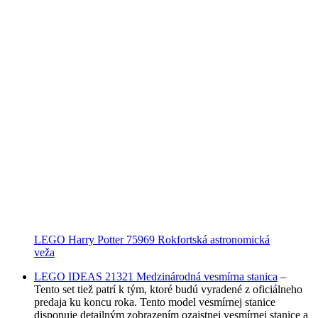
LEGO Harry Potter 75969 Rokfortská astronomická
veža
LEGO IDEAS 21321 Medzinárodná vesmírna stanica
–
Tento set tiež patrí k tým, ktoré budú vyradené z oficiálneho
predaja ku koncu roka. Tento model vesmírnej stanice
disponuje detailným zobrazením ozajstnej vesmírnej stanice a