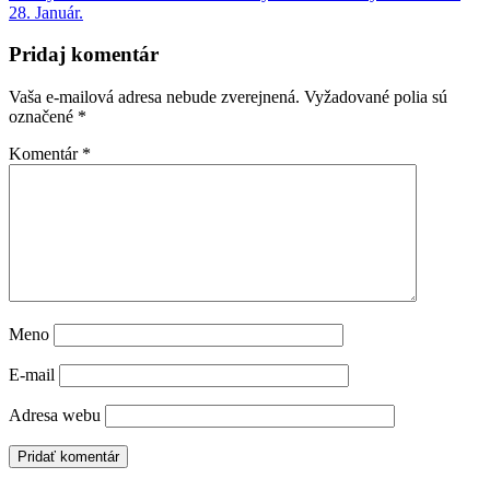
v
28. Január.
článku
Pridaj komentár
Vaša e-mailová adresa nebude zverejnená.
Vyžadované polia sú
označené
*
Komentár
*
Meno
E-mail
Adresa webu