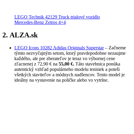
LEGO Technik 42129 Truck trialové vozidlo
Mercedes-Benz Zetros 4×4
2. ALZA.sk
LEGO Icons 10282 Adidas Originals Superstar
– Začneme
týmto nezvyčajným setom, ktorý pravdepodobne nezaujme
každého, ale pre zberateľov je teraz vo výbornej cene
zľacnenej z 72,90 € na
55,00 €.
Táto stavebnica ponúka
autentický vzhľad populárneho modelu tenisiek a poteši
všetkých staviteľov a módnych nadšencov. Tento model je
ideálny na vystavenie na poličke alebo vo vytríne.