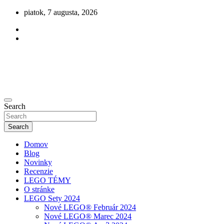
Skip
piatok, 7 augusta, 2026
to
content
Novinky zo sveta LEGO
Search
olegu.sk
Search
Domov
Blog
Novinky
Recenzie
LEGO TÉMY
O stránke
LEGO Sety 2024
Nové LEGO® Február 2024
Nové LEGO® Marec 2024