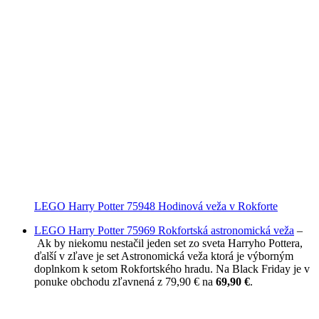
LEGO Harry Potter 75948 Hodinová veža v Rokforte
LEGO Harry Potter 75969 Rokfortská astronomická veža
–
Ak by niekomu nestačil jeden set zo sveta Harryho Pottera,
ďalší v zľave je set Astronomická veža ktorá je výborným
doplnkom k setom Rokfortského hradu. Na Black Friday je v
ponuke obchodu zľavnená z 79,90 € na
69,90 €
.