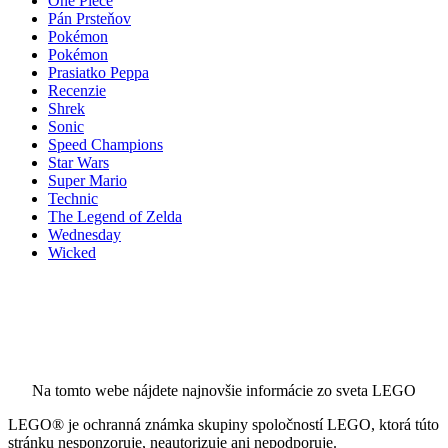
One Piece
Pán Prsteňov
Pokémon
Pokémon
Prasiatko Peppa
Recenzie
Shrek
Sonic
Speed Champions
Star Wars
Super Mario
Technic
The Legend of Zelda
Wednesday
Wicked
Na tomto webe nájdete najnovšie informácie zo sveta LEGO
LEGO® je ochranná známka skupiny spoločností LEGO, ktorá túto
stránku nesponzoruje, neautorizuje ani nepodporuje.