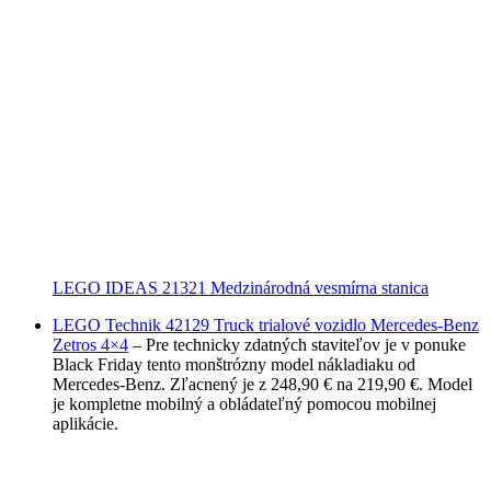
LEGO IDEAS 21321 Medzinárodná vesmírna stanica
LEGO Technik 42129 Truck trialové vozidlo Mercedes-Benz
Zetros 4×4
– Pre technicky zdatných staviteľov je v ponuke
Black Friday tento monštrózny model nákladiaku od
Mercedes-Benz. Zľacnený je z 248,90 € na 219,90 €. Model
je kompletne mobilný a obládateľný pomocou mobilnej
aplikácie.