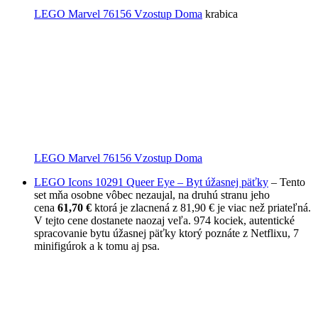
LEGO Marvel 76156 Vzostup Doma
krabica
LEGO Marvel 76156 Vzostup Doma
LEGO Icons 10291 Queer Eye – Byt úžasnej päťky
– Tento
set mňa osobne vôbec nezaujal, na druhú stranu jeho
cena
61,70 €
ktorá je zlacnená z 81,90 € je viac než priateľná.
V tejto cene dostanete naozaj veľa. 974 kociek, autentické
spracovanie bytu úžasnej päťky ktorý poznáte z Netflixu, 7
minifigúrok a k tomu aj psa.