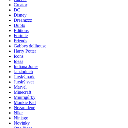
Creator
DC
Disney
Dreamzzz
Duplo
Editions
Fortnite
Friends
Gabbys dollhouse
Harry Potter
Icons
Ideas
Indiana Jones
Ja zloduch
Jurský park
Jurský svet
Marvel
Minecraft
Minifigúrky
Monkie Kid
Nezaradené
Nike
Ninjago
Novinky