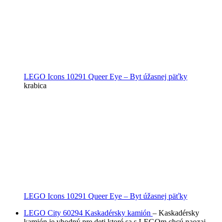
LEGO Icons 10291 Queer Eye – Byt úžasnej päťky
krabica
LEGO Icons 10291 Queer Eye – Byt úžasnej päťky
LEGO City 60294 Kaskadérsky kamión
– Kaskadérsky
kamión je vhodný pre deti ktoré sa s LEGOm chcú naozaj