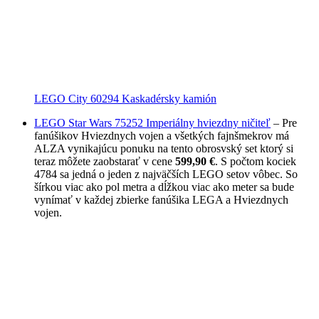
LEGO City 60294 Kaskadérsky kamión
LEGO Star Wars 75252 Imperiálny hviezdny ničiteľ
– Pre
fanúšikov Hviezdnych vojen a všetkých fajnšmekrov má
ALZA vynikajúcu ponuku na tento obrosvský set ktorý si
teraz môžete zaobstarať v cene
599,90 €
. S počtom kociek
4784 sa jedná o jeden z najväčších LEGO setov vôbec. So
šírkou viac ako pol metra a dĺžkou viac ako meter sa bude
vynímať v každej zbierke fanúšika LEGA a Hviezdnych
vojen.