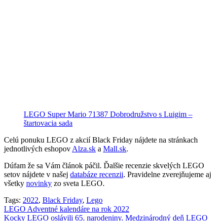
LEGO Super Mario 71387 Dobrodružstvo s Luigim –
štartovacia sada
Celú ponuku LEGO z akcií Black Friday nájdete na stránkach
jednotlivých eshopov
Alza.sk
a
Mall.sk
.
Dúfam že sa Vám článok páčil. Ďalšie recenzie skvelých LEGO
setov nájdete v našej
databáze recenzii
. Pravidelne zverejňujeme aj
všetky
novinky
zo sveta LEGO.
Tags:
2022
,
Black Friday
,
Lego
Navigácia
LEGO Adventné kalendáre na rok 2022
Kocky LEGO oslávili 65. narodeniny. Medzinárodný deň LEGO