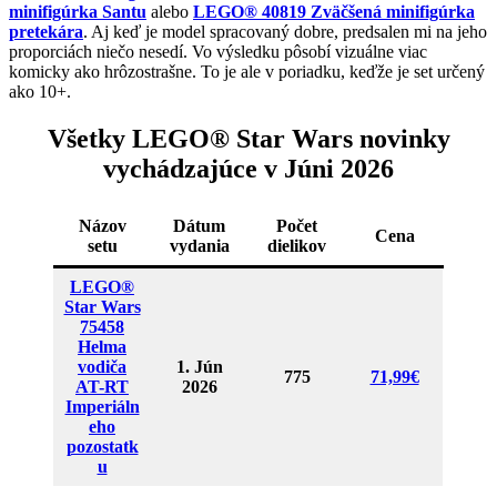
minifigúrka Santu
alebo
LEGO® 40819 Zväčšená minifigúrka
pretekára
. Aj keď je model spracovaný dobre, predsalen mi na jeho
proporciách niečo nesedí. Vo výsledku pôsobí vizuálne viac
komicky ako hrôzostrašne. To je ale v poriadku, keďže je set určený
ako 10+.
Všetky LEGO® Star Wars novinky
vychádzajúce v Júni 2026
Názov
Dátum
Počet
Cena
setu
vydania
dielikov
LEGO®
Star Wars
75458
Helma
vodiča
1. Jún
775
71,99€
AT-RT
2026
Imperiáln
eho
pozostatk
u