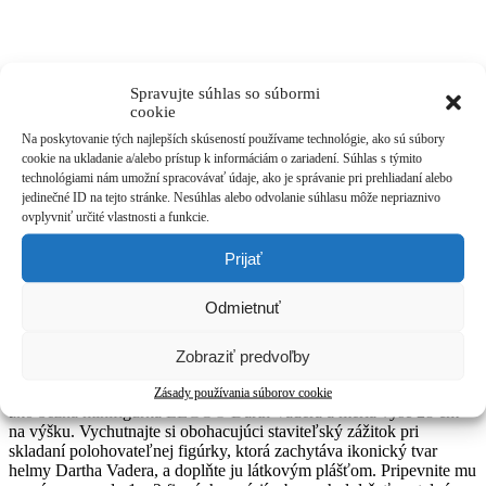
Spravujte súhlas so súbormi
cookie
Na poskytovanie tých najlepších skúseností používame technológie, ako sú súbory
cookie na ukladanie a/alebo prístup k informáciám o zariadení. Súhlas s týmito
technológiami nám umožní spracovávať údaje, ako je správanie pri prehliadaní alebo
jedinečné ID na tejto stránke. Nesúhlas alebo odvolanie súhlasu môže nepriaznivo
ovplyvniť určité vlastnosti a funkcie.
Prijať
Odmietnuť
LEGO® Star Wars 75461 Zväčšená minifigúrka
Zobraziť predvoľby
Darth Vadera
Zberateľská minifigúrka Star Wars sa pýši rovnakými proporciami
Zásady používania súborov cookie
ako bežná minifigúrka LEGO® Darth Vadera a meria vyše 28 cm
na výšku. Vychutnajte si obohacujúci staviteľský zážitok pri
skladaní polohovateľnej figúrky, ktorá zachytáva ikonický tvar
helmy Dartha Vadera, a doplňte ju látkovým plášťom. Pripevnite mu