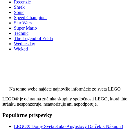
Recenzie
Shrek
Sonic
Speed Champions
Star Wars
Super Mario
Technic
The Legend of Zelda
Wednesday
Wicked
Na tomto webe nájdete najnovšie informácie zo sveta LEGO
LEGO® je ochranná známka skupiny spoločností LEGO, ktorá túto
stránku nesponzoruje, neautorizuje ani nepodporuje.
Populárne príspevky
LEGO® Domy Sveta 3 ako Augustový Darček k Nákupu !