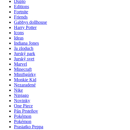
Duplo
Editions
Fortnite
Friends
Gabbys dollhouse
Harry Potter
Icons
Ideas
Indiana Jones
Ja zloduch
Jurský park
Jurský svet
Marvel
Minecraft
Minifigúrky
Monkie Kid
Nezaradené
Nike
Ninjago
Novinky
One Piece
Pán Prsteňov
Pokémon
Pokémon
Prasiatko Peppa