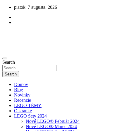
Skip
piatok, 7 augusta, 2026
to
content
Novinky zo sveta LEGO
Search
olegu.sk
Search
Domov
Blog
Novinky
Recenzie
LEGO TÉMY
O stránke
LEGO Sety 2024
Nové LEGO® Február 2024
Nové LEGO® Marec 2024