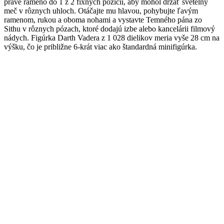
pravé rameno do 1 z 2 fixných pozícií, aby mohol držať svetelný
meč v rôznych uhloch. Otáčajte mu hlavou, pohybujte ľavým
ramenom, rukou a oboma nohami a vystavte Temného pána zo
Sithu v rôznych pózach, ktoré dodajú izbe alebo kancelárii filmový
nádych. Figúrka Darth Vadera z 1 028 dielikov meria vyše 28 cm na
výšku, čo je približne 6-krát viac ako štandardná minifigúrka.