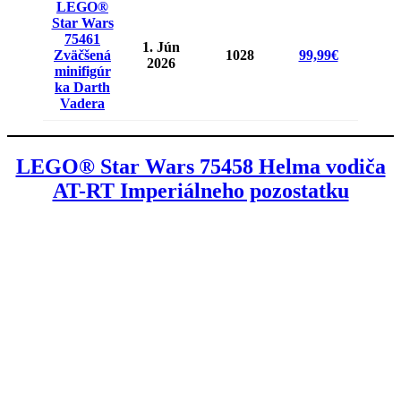
LEGO®
Star Wars
75461
1. Jún
Zväčšená
1028
99,99€
2026
minifigúr
ka Darth
Vadera
LEGO® Star Wars 75458 Helma vodiča
AT-RT Imperiálneho pozostatku