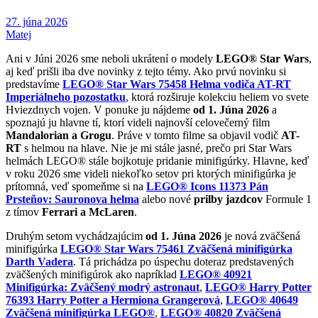
27. júna 2026
Matej
Ani v Júni 2026 sme neboli ukrátení o modely
LEGO® Star Wars
,
aj keď prišli iba dve novinky z tejto témy. Ako prvú novinku si
predstavíme
LEGO® Star Wars 75458 Helma vodiča AT-RT
Imperiálneho pozostatku
, ktorá rozširuje kolekciu heliem vo svete
Hviezdnych vojen. V ponuke ju nájdeme
od 1. Júna 2026
a
spoznajú ju hlavne tí, ktorí videli najnovší celovečerný film
Mandalorian a Grogu
. Práve v tomto filme sa objavil vodič
AT-
RT
s helmou na hlave. Nie je mi stále jasné, prečo pri Star Wars
helmách LEGO® stále bojkotuje pridanie minifigúrky. Hlavne, keď
v roku 2026 sme videli niekoľko setov pri ktorých minifigúrka je
prítomná, veď spomeňme si na
LEGO® Icons 11373 Pán
Prsteňov: Sauronova helma
alebo nové
prilby jazdcov
Formule 1
z tímov
Ferrari a McLaren
.
Druhým setom vychádzajúcim
od 1. Júna 2026
je nová zväčšená
minifigúrka
LEGO® Star Wars 75461 Zväčšená minifigúrka
Darth Vadera
. Tá prichádza po úspechu doteraz predstavených
zväčšených minifigúrok ako napríklad
LEGO® 40921
Minifigúrka: Zväčšený modrý astronaut
,
LEGO® Harry Potter
76393 Harry Potter a Hermiona Grangerová
,
LEGO® 40649
Zväčšená minifigúrka LEGO®
,
LEGO® 40820 Zväčšená