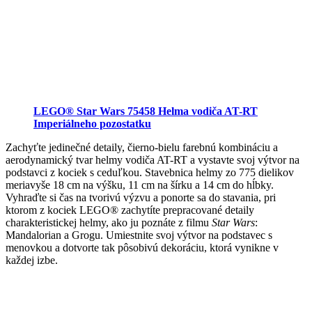
LEGO® Star Wars 75458 Helma vodiča AT-RT
Imperiálneho pozostatku
Zachyťte jedinečné detaily, čierno-bielu farebnú kombináciu a
aerodynamický tvar helmy vodiča AT-RT a vystavte svoj výtvor na
podstavci z kociek s ceduľkou. Stavebnica helmy zo 775 dielikov
meriavyše 18 cm na výšku, 11 cm na šírku a 14 cm do hĺbky.
Vyhraďte si čas na tvorivú výzvu a ponorte sa do stavania, pri
ktorom z kociek LEGO® zachytíte prepracované detaily
charakteristickej helmy, ako ju poznáte z filmu
Star Wars
:
Mandalorian a Grogu. Umiestnite svoj výtvor na podstavec s
menovkou a dotvorte tak pôsobivú dekoráciu, ktorá vynikne v
každej izbe.