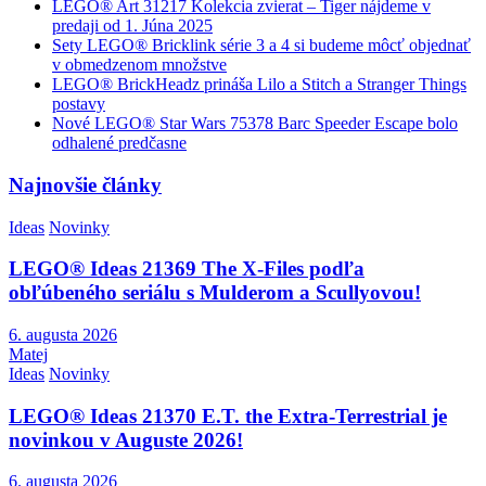
LEGO® Art 31217 Kolekcia zvierat – Tiger nájdeme v
predaji od 1. Júna 2025
Sety LEGO® Bricklink série 3 a 4 si budeme môcť objednať
v obmedzenom množstve
LEGO® BrickHeadz prináša Lilo a Stitch a Stranger Things
postavy
Nové LEGO® Star Wars 75378 Barc Speeder Escape bolo
odhalené predčasne
Najnovšie články
Ideas
Novinky
LEGO® Ideas 21369 The X-Files podľa
obľúbeného seriálu s Mulderom a Scullyovou!
6. augusta 2026
Matej
Ideas
Novinky
LEGO® Ideas 21370 E.T. the Extra-Terrestrial je
novinkou v Auguste 2026!
6. augusta 2026