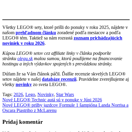
Všetky LEGO® sety, ktoré prišli do ponuky v roku 2025, nájdete v
našom
prehľadnom článku
zoradené podľa mesiacov a podľa
LEGO® tém. Taktiež sa nám rozrastá
zoznam prichádzajúcich
noviniek v roku 2026
.
Kúpou LEGO® setov cez affiliate linky v článku podporíte
stránku
olegu.sk
malou sumou, ktorú použijeme na financovanie
hostingu a iných výdavkov spojených s prevádzkou stránky.
Dúfam že sa Vám článok páčil. Ďalšie recenzie skvelých LEGO®
setov nájdete v našej
databáze recenzii
. Pravidelne zverejňujeme aj
všetky
novinky
zo sveta LEGO®.
Tags:
2026
,
Lego
,
Novinky
,
Star Wars
Navigácia
Nové LEGO® Technic autá sú v ponuke v Júni 2026
Nové LEGO® prilby jazdcov Formule 1 šampióna Landa Norrisa a
v
Oscara Piastriho z McLarenu
článku
Pridaj komentár