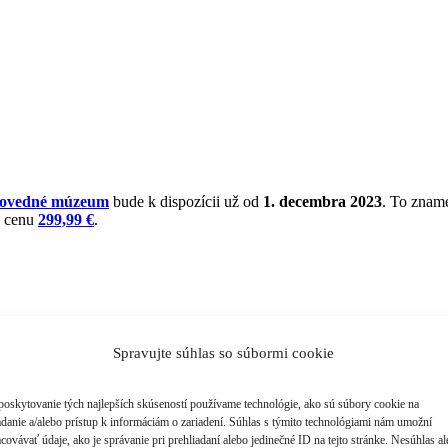
dovedné múzeum
bude k dispozícii už od
1. decembra 2023
. To zname
a cenu
299,99 €
.
Spravujte súhlas so súbormi cookie
poskytovanie tých najlepších skúseností používame technológie, ako sú súbory cookie na
adanie a/alebo prístup k informáciám o zariadení. Súhlas s týmito technológiami nám umožní
covávať údaje, ako je správanie pri prehliadaní alebo jedinečné ID na tejto stránke. Nesúhlas a