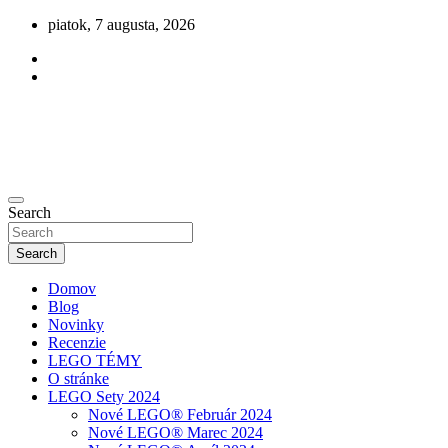
Skip
piatok, 7 augusta, 2026
to
content
Novinky zo sveta LEGO
Search
olegu.sk
Search
Domov
Blog
Novinky
Recenzie
LEGO TÉMY
O stránke
LEGO Sety 2024
Nové LEGO® Február 2024
Nové LEGO® Marec 2024