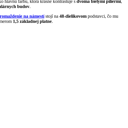
o hlavnú farbu, ktorá krásne kontrastuje s
dvoma bielymi piliermi
,
lárnych budov
.
romaždenie na námestí
stojí na
48-dielikovom
podstavci, čo mu
zmerom
1,5 základnej platne
.