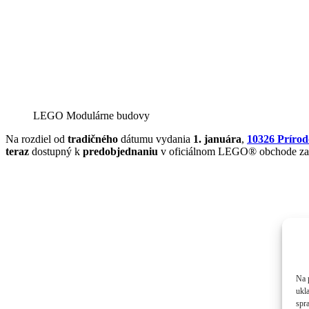
LEGO Modulárne budovy
Na rozdiel od
tradičného
dátumu vydania
1. januára
,
10326 Príro
teraz
dostupný k
predobjednaniu
v oficiálnom LEGO® obchode z
Na 
ukl
spra