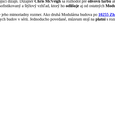
nujúci dizajn. Dizajnér
Chris McVeigh
sa rozhodol pre
olivovú farbu
ak
ofistikovaný a štýlový vzhľad, ktorý ho
odlišuje
aj od ostatných
Modu
e jeho mimoriadny rozmer. Ako druhá Modulárna budova po
10255 Zh
rnych budov v sérii. Jednoducho povedané, múzeum stojí na
platni
s ro