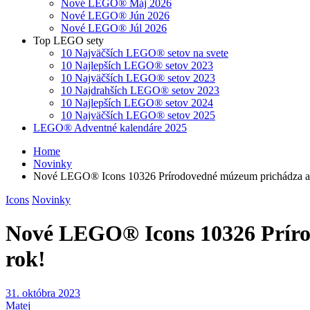
Nové LEGO® Máj 2026
Nové LEGO® Jún 2026
Nové LEGO® Júl 2026
Top LEGO sety
10 Najväčších LEGO® setov na svete
10 Najlepších LEGO® setov 2023
10 Najväčších LEGO® setov 2023
10 Najdrahších LEGO® setov 2023
10 Najlepších LEGO® setov 2024
10 Najväčších LEGO® setov 2025
LEGO® Adventné kalendáre 2025
Home
Novinky
Nové LEGO® Icons 10326 Prírodovedné múzeum prichádza ako 
Icons
Novinky
Nové LEGO® Icons 10326 Prírod
rok!
31. októbra 2023
Matej