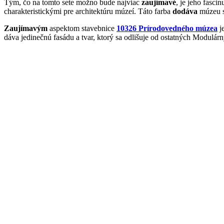
Tým, čo na tomto sete možno bude najviac
zaujímavé
, je jeho fasci
charakteristickými pre architektúru múzeí. Táto farba
dodáva
múzeu s
Zaujímavým
aspektom stavebnice
10326 Prírodovedného múzea
j
dáva jedinečnú fasádu a tvar, ktorý sa odlišuje od ostatných Modulá