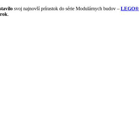
stavilo
svoj najnovší prírastok do série Modulárnych budov –
LEGO® I
úrok
.