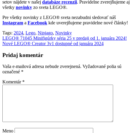
setov nájdete v našej
databáze recenzii
. Pravidelne zverejňujeme aj
všetky
novinky
zo sveta LEGO®.
Pre všetky novinky z LEGO® sveta nezabudni sledovať náš
Instagram
a
Facebook
kde uverejňujeme pravidelne nové články!
Tags:
2024
,
Lego
,
Ninjago
,
Novinky
Navigácia
LEGO® 71045 Minifigúrky séria 25 v predaji od 1. januára 2024!
Nové LEGO® Creator 3v1 dostupné od januára 2024
v
článku
Pridaj komentár
Vaša e-mailová adresa nebude zverejnená.
Vyžadované polia sú
označené
*
Komentár
*
Meno