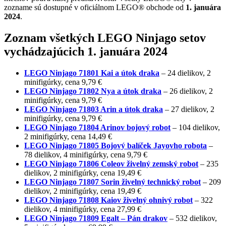
zozname sú dostupné v oficiálnom LEGO® obchode od
1. januára
2024
.
Zoznam všetkých LEGO Ninjago setov
vychádzajúcich 1. januára 2024
LEGO Ninjago 71801 Kai a útok draka
– 24 dielikov, 2
minifigúrky, cena 9,79 €
LEGO Ninjago 71802 Nya a útok draka
– 26 dielikov, 2
minifigúrky, cena 9,79 €
LEGO Ninjago 71803 Arin a útok draka
– 27 dielikov, 2
minifigúrky, cena 9,79 €
LEGO Ninjago 71804 Arinov bojový robot
– 104 dielikov,
2 minifigúrky, cena 14,49 €
LEGO Ninjago 71805 Bojový balíček Jayovho robota
–
78 dielikov, 4 minifigúrky, cena 9,79 €
LEGO Ninjago 71806 Coleov živelný zemský robot
– 235
dielikov, 2 minifigúrky, cena 19,49 €
LEGO Ninjago 71807 Sorin živelný technický robot
– 209
dielikov, 2 minifigúrky, cena 19,49 €
LEGO Ninjago 71808 Kaiov živelný ohnivý robot
– 322
dielikov, 4 minifigúrky, cena 27,99 €
LEGO Ninjago 71809 Egalt – Pán drakov
– 532 dielikov,