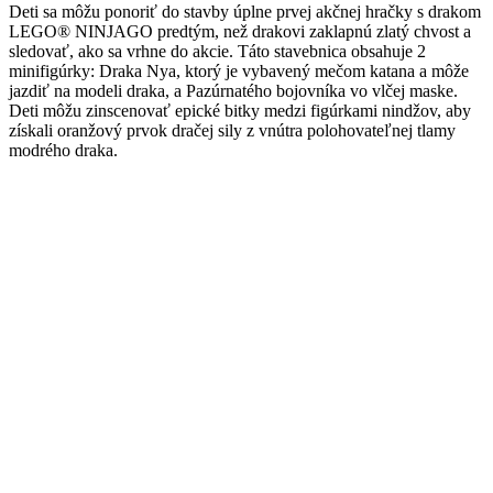
Deti sa môžu ponoriť do stavby úplne prvej akčnej hračky s drakom
LEGO® NINJAGO predtým, než drakovi zaklapnú zlatý chvost a
sledovať, ako sa vrhne do akcie. Táto stavebnica obsahuje 2
minifigúrky: Draka Nya, ktorý je vybavený mečom katana a môže
jazdiť na modeli draka, a Pazúrnatého bojovníka vo vlčej maske.
Deti môžu zinscenovať epické bitky medzi figúrkami nindžov, aby
získali oranžový prvok dračej sily z vnútra polohovateľnej tlamy
modrého draka.