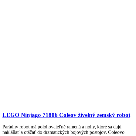
LEGO Ninjago 71806 Coleov živelný zemský robot
Parádny robot má polohovateľné ramená a nohy, ktoré sa dajú
nakláňať a otáčať do dramatických bojových postojov, Coleovo