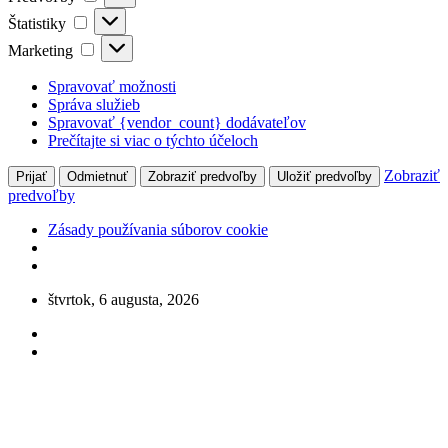
Štatistiky
Štatistiky
Marketing
Marketing
Spravovať možnosti
Správa služieb
Spravovať {vendor_count} dodávateľov
Prečítajte si viac o týchto účeloch
Zobraziť
Prijať
Odmietnuť
Zobraziť predvoľby
Uložiť predvoľby
predvoľby
Zásady používania súborov cookie
Skip
štvrtok, 6 augusta, 2026
to
content