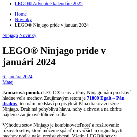
LEGO® Adventné kalendáre 2025
Home
Novinky
LEGO® Ninjago príde v januári 2024
Ninjago
Novinky
LEGO® Ninjago príde v
januári 2024
6. januára 2024
Matej
Januárová ponuka
LEGO® setov z témy Ninjago nám predstaví
hladne veľa mechov. Zaujímavým setom je
71809 Egalt – Pán
drakov
, ten nám predstaví po prvýkrát Pána drakov zo série
Ninjago. Drak má pohyblivú hlavu, nohy a chvost a na chrbte
nájdeme zaujímavé fóliové krídla.
Výhodou setov Ninjago je kombinovateľnosť a rozširovanie
rôznych setov, ktoré môžeme spájať do väčších a originálnych
mechov podľa našej predstavivosti. Všetky LEGO® sety v