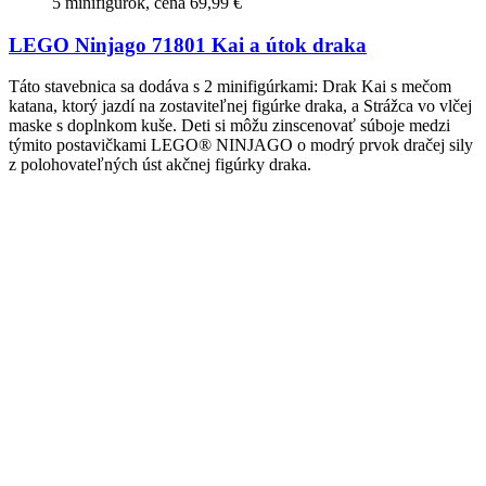
5 minifigúrok, cena 69,99 €
LEGO Ninjago 71801 Kai a útok draka
Táto stavebnica sa dodáva s 2 minifigúrkami: Drak Kai s mečom
katana, ktorý jazdí na zostaviteľnej figúrke draka, a Strážca vo vlčej
maske s doplnkom kuše. Deti si môžu zinscenovať súboje medzi
týmito postavičkami LEGO® NINJAGO o modrý prvok dračej sily
z polohovateľných úst akčnej figúrky draka.