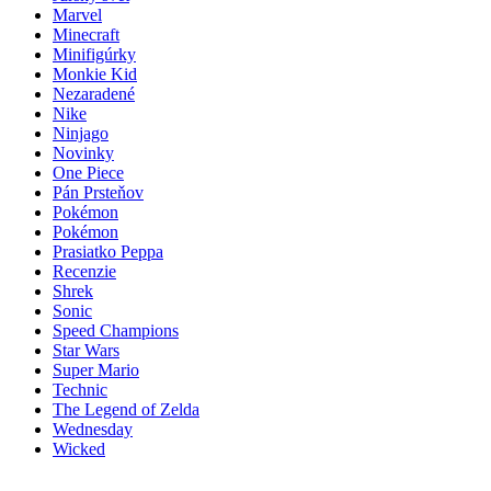
Marvel
Minecraft
Minifigúrky
Monkie Kid
Nezaradené
Nike
Ninjago
Novinky
One Piece
Pán Prsteňov
Pokémon
Pokémon
Prasiatko Peppa
Recenzie
Shrek
Sonic
Speed Champions
Star Wars
Super Mario
Technic
The Legend of Zelda
Wednesday
Wicked