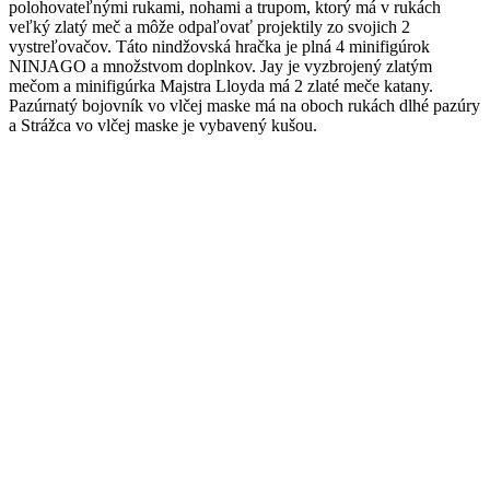
polohovateľnými rukami, nohami a trupom, ktorý má v rukách
veľký zlatý meč a môže odpaľovať projektily zo svojich 2
vystreľovačov. Táto nindžovská hračka je plná 4 minifigúrok
NINJAGO a množstvom doplnkov. Jay je vyzbrojený zlatým
mečom a minifigúrka Majstra Lloyda má 2 zlaté meče katany.
Pazúrnatý bojovník vo vlčej maske má na oboch rukách dlhé pazúry
a Strážca vo vlčej maske je vybavený kušou.