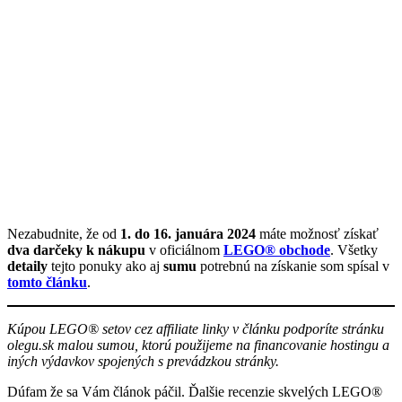
Nezabudnite, že od
1. do 16. januára 2024
máte možnosť získať
dva darčeky k nákupu
v oficiálnom
LEGO® obchode
. Všetky
detaily
tejto ponuky ako aj
sumu
potrebnú na získanie som spísal v
tomto článku
.
Kúpou LEGO® setov cez affiliate linky v článku podporíte stránku
olegu.sk malou sumou, ktorú použijeme na financovanie hostingu a
iných výdavkov spojených s prevádzkou stránky.
Dúfam že sa Vám článok páčil. Ďalšie recenzie skvelých LEGO®