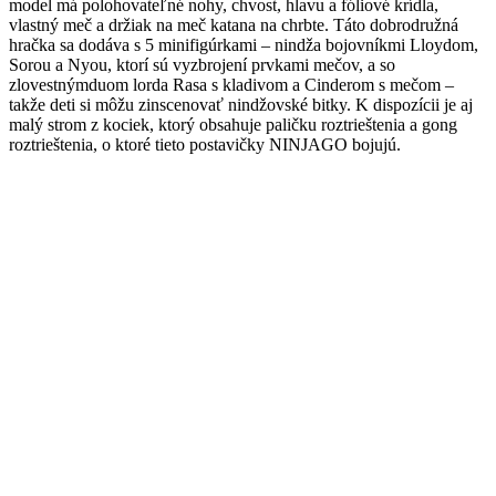
model má polohovateľné nohy, chvost, hlavu a fóliové krídla,
vlastný meč a držiak na meč katana na chrbte. Táto dobrodružná
hračka sa dodáva s 5 minifigúrkami – nindža bojovníkmi Lloydom,
Sorou a Nyou, ktorí sú vyzbrojení prvkami mečov, a so
zlovestnýmduom lorda Rasa s kladivom a Cinderom s mečom –
takže deti si môžu zinscenovať nindžovské bitky. K dispozícii je aj
malý strom z kociek, ktorý obsahuje paličku roztrieštenia a gong
roztrieštenia, o ktoré tieto postavičky NINJAGO bojujú.