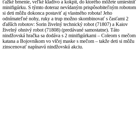
ťažké brnenie, veľké kladivo a kokpit, do ktorého môžete umiestniť
minifigúrku. S týmto doteraz nevídaným prispôsobiteľným robotom
si deti môžu dokonca postaviť aj vlastného robota! Jeho
odnímateľné nohy, ruky a trup možno skombinovať s časťami 2
ďalších robotov: Sorin živelný technický robot (71807) a Kaiov
živelný ohnivý robot (71808) (predávané samostatne). Táto
nindžovská hračka sa dodáva s 2 minifigúrkami – Coleom s mečom
katana a Bojovníkom vo vlčej maske s mečom – takže deti si môžu
zinscenovať napínavú nindžovskú akciu.