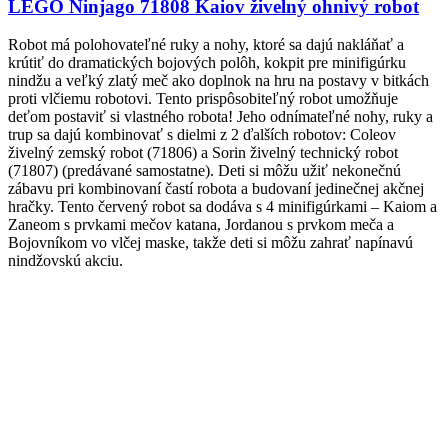
LEGO Ninjago 71808 Kaiov živelný ohnivý robot
Robot má polohovateľné ruky a nohy, ktoré sa dajú nakláňať a
krútiť do dramatických bojových polôh, kokpit pre minifigúrku
nindžu a veľký zlatý meč ako doplnok na hru na postavy v bitkách
proti vlčiemu robotovi. Tento prispôsobiteľný robot umožňuje
deťom postaviť si vlastného robota! Jeho odnímateľné nohy, ruky a
trup sa dajú kombinovať s dielmi z 2 ďalších robotov: Coleov
živelný zemský robot (71806) a Sorin živelný technický robot
(71807) (predávané samostatne). Deti si môžu užiť nekonečnú
zábavu pri kombinovaní častí robota a budovaní jedinečnej akčnej
hračky. Tento červený robot sa dodáva s 4 minifigúrkami – Kaiom a
Zaneom s prvkami mečov katana, Jordanou s prvkom meča a
Bojovníkom vo vlčej maske, takže deti si môžu zahrať napínavú
nindžovskú akciu.