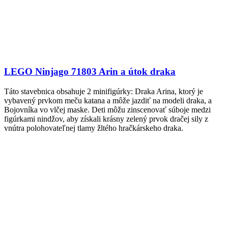
LEGO Ninjago 71803 Arin a útok draka
Táto stavebnica obsahuje 2 minifigúrky: Draka Arina, ktorý je
vybavený prvkom meču katana a môže jazdiť na modeli draka, a
Bojovníka vo vlčej maske. Deti môžu zinscenovať súboje medzi
figúrkami nindžov, aby získali krásny zelený prvok dračej sily z
vnútra polohovateľnej tlamy žltého hračkárskeho draka.