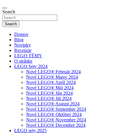
Novinky zo sveta LEGO
Search
olegu.sk
Search
Domov
Blog
Novinky
Recenzie
LEGO TÉMY
O stránke
LEGO Sety 2024
Nové LEGO® Február 2024
Nové LEGO® Marec 2024
Nové LEGO® Apríl 2024
Nové LEGO® Máj 2024
Nové LEGO® Jún 2024
Nové LEGO® Júl 2024
Nové LEGO® August 2024
Nové LEGO® September 2024
Nové LEGO® Október 2024
Nové LEGO® November 2024
Nové LEGO® December 2024
LEGO sety 2025