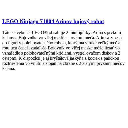
LEGO Ninjago 71804 Arinov bojový robot
Táto stavebnica LEGO® obsahuje 2 minifigúrky: Arina s prvkom
katany a Bojovníka vo vlčej maske s prvkom meča. Arin sa zmestí
do figúrky polohovateľného robota, ktorý má v ruke veľký meč a
rotujúcu čepeľ, zatiaľ čo Bojovník vo vlčej maske môže lietať vo
vznášadle s polohovateľnými krídlami, vystreľovačom diskov a 2
oštepmi. K dispozícii je aj kryštálová jaskyňa z kociek s paličkou
roztrieštenia vo vnútri a stojan na zbrane s 2 zlatými prvkami mečov
katana.