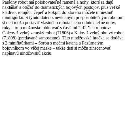
Parádny robot má polohovateľné ramená a nohy, ktoré sa dajú
nakláňať a otáčať do dramatických bojových postojov, plus veľké
kladivo, rotujúcu čepeľ a kokpit, do ktorého môžete umiestniť
minifigúrku. S týmto doteraz nevídaným prispôsobiteľným robotom
si deti môžu postaviť vlastného robota! Jeho odnímateľné nohy,
ruky a trup možnoskombinovať s časťami 2 ďalších robotov:
Coleov živelný zemský robot (71806) a Kaiov živelný ohnivý robot
(71808) (predávané samostatne). Táto nindžovská hračka sa dodáva
s 2 minifigúrkami – Sorou s mečmi katana a Pazúrnatým
bojovníkom vo vlčej maske – takže deti si môžu zinscenovať
napínavú nindžovskú akciu.