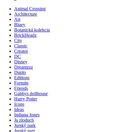
Animal Crossing
Architecture
Art
Bluey
Botanická kolekcia
BrickHeadz
City
Classic
Creator
DC
Disney
Dreamzzz
Duplo
Editions
Fortnite
Friends
Gabbys dollhouse
Harry Potter
Icons
Ideas
Indiana Jones
Ja zloduch
Jurský park
Jurský svet