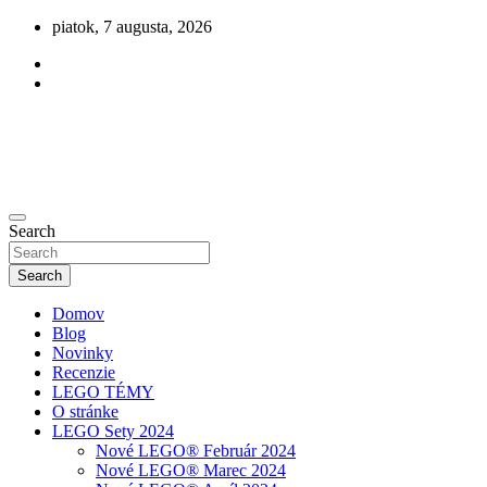
Skip
piatok, 7 augusta, 2026
to
content
Novinky zo sveta LEGO
Search
olegu.sk
Search
Domov
Blog
Novinky
Recenzie
LEGO TÉMY
O stránke
LEGO Sety 2024
Nové LEGO® Február 2024
Nové LEGO® Marec 2024