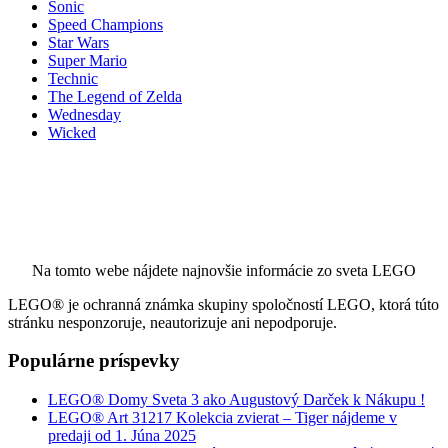
Sonic
Speed Champions
Star Wars
Super Mario
Technic
The Legend of Zelda
Wednesday
Wicked
Na tomto webe nájdete najnovšie informácie zo sveta LEGO
LEGO® je ochranná známka skupiny spoločností LEGO, ktorá túto
stránku nesponzoruje, neautorizuje ani nepodporuje.
Populárne príspevky
LEGO® Domy Sveta 3 ako Augustový Darček k Nákupu !
LEGO® Art 31217 Kolekcia zvierat – Tiger nájdeme v
predaji od 1. Júna 2025