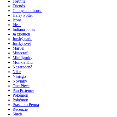
Fortnite
Friends
Gabbys dollhouse
Harry Potter
Icons
Ideas
Indiana Jones
Ja zloduch
Jurský park
Jurský svet
Marvel
Minecraft
Minifigúrky
Monkie Kid
Nezaradené
Nike
Ninjago
Novinky
One Piece
Pán Prsteňov
Pokémon
Pokémon
Prasiatko Peppa
Recenzie
Shrek