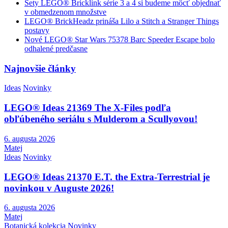
Sety LEGO® Bricklink série 3 a 4 si budeme môcť objednať
v obmedzenom množstve
LEGO® BrickHeadz prináša Lilo a Stitch a Stranger Things
postavy
Nové LEGO® Star Wars 75378 Barc Speeder Escape bolo
odhalené predčasne
Najnovšie články
Ideas
Novinky
LEGO® Ideas 21369 The X-Files podľa
obľúbeného seriálu s Mulderom a Scullyovou!
6. augusta 2026
Matej
Ideas
Novinky
LEGO® Ideas 21370 E.T. the Extra-Terrestrial je
novinkou v Auguste 2026!
6. augusta 2026
Matej
Botanická kolekcia
Novinky