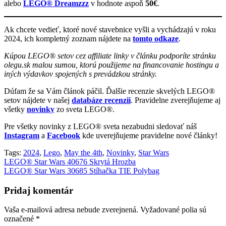
alebo
LEGO® Dreamzzz
v hodnote aspoň
50€
.
Ak chcete vedieť, ktoré nové stavebnice vyšli a vychádzajú v roku
2024, ich kompletný zoznam nájdete na
tomto odkaze
.
Kúpou LEGO® setov cez affiliate linky v článku podporíte stránku
olegu.sk malou sumou, ktorú použijeme na financovanie hostingu a
iných výdavkov spojených s prevádzkou stránky.
Dúfam že sa Vám článok páčil. Ďalšie recenzie skvelých LEGO®
setov nájdete v našej
databáze recenzii
. Pravidelne zverejňujeme aj
všetky
novinky
zo sveta LEGO®.
Pre všetky novinky z LEGO® sveta nezabudni sledovať náš
Instagram
a
Facebook
kde uverejňujeme pravidelne nové články!
Tags:
2024
,
Lego
,
May the 4th
,
Novinky
,
Star Wars
Navigácia
LEGO® Star Wars 40676 Skrytá Hrozba
LEGO® Star Wars 30685 Stíhačka TIE Polybag
v
článku
Pridaj komentár
Vaša e-mailová adresa nebude zverejnená.
Vyžadované polia sú
označené
*