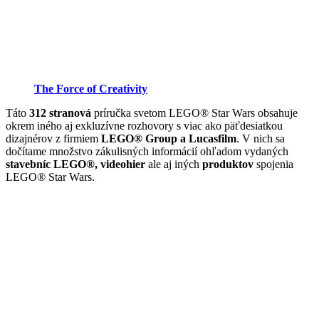
The Force of Creativity
Táto
312 stranová
príručka svetom LEGO® Star Wars obsahuje
okrem iného aj exkluzívne rozhovory s viac ako päťdesiatkou
dizajnérov z firmiem
LEGO® Group a Lucasfilm
. V nich sa
dočítame množstvo zákulisných informácií ohľadom vydaných
stavebníc LEGO®, videohier
ale aj iných
produktov
spojenia
LEGO® Star Wars.