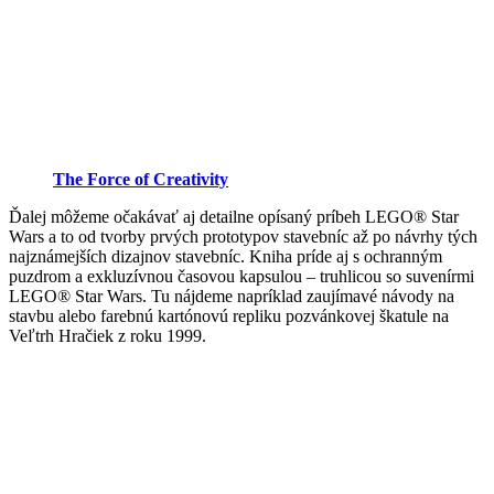
The Force of Creativity
Ďalej môžeme očakávať aj detailne opísaný príbeh LEGO® Star
Wars a to od tvorby prvých prototypov stavebníc až po návrhy tých
najznámejších dizajnov stavebníc. Kniha príde aj s ochranným
puzdrom a exkluzívnou časovou kapsulou – truhlicou so suvenírmi
LEGO® Star Wars. Tu nájdeme napríklad zaujímavé návody na
stavbu alebo farebnú kartónovú repliku pozvánkovej škatule na
Veľtrh Hračiek z roku 1999.