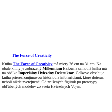
The Force of Creativity
Kniha
The Force of Creativity
má miery 26 cm na 31 cm. Na
obale knihy je zobrazený
Millennium Falcon
a samotná kniha má
na obálke
Imperiálny Hviezdny Deštruktor
. Celkovo obsahuje
kniha prierez zaujímavou históriou a informáciami, ktoré doteraz
neboli nikde zverejnené. Od zrušených figúrok po prototypy
obľúbených modelov zo sveta Hviezdnych Vojen.