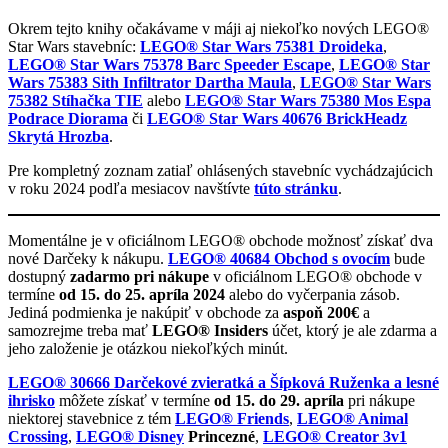
Okrem tejto knihy očakávame v máji aj niekoľko nových LEGO®
Star Wars stavebníc:
LEGO® Star Wars 75381 Droideka
,
LEGO® Star Wars 75378 Barc Speeder Escape
,
LEGO® Star
Wars 75383 Sith Infiltrator Dartha Maula
,
LEGO® Star Wars
75382 Stíhačka TIE
alebo
LEGO® Star Wars 75380 Mos Espa
Podrace Diorama
či
LEGO® Star Wars 40676 BrickHeadz
Skrytá Hrozba
.
Pre kompletný zoznam zatiaľ ohlásených stavebníc vychádzajúcich
v roku 2024 podľa mesiacov navštívte
túto stránku
.
Momentálne je v oficiálnom LEGO® obchode možnosť získať dva
nové Darčeky k nákupu.
LEGO® 40684 Obchod s ovocím
bude
dostupný
zadarmo pri nákupe
v oficiálnom LEGO® obchode v
termíne
od 15. do 25. apríla 2024
alebo do vyčerpania zásob.
Jediná podmienka je nakúpiť v obchode za
aspoň 200€
a
samozrejme treba mať
LEGO® Insiders
účet, ktorý je ale zdarma a
jeho založenie je otázkou niekoľkých minút.
LEGO® 30666 Darčekové zvieratká a Šípková Ruženka a lesné
ihrisko
môžete získať v termíne
od 15. do 29. apríla
pri nákupe
niektorej stavebnice z tém
LEGO® Friends
,
LEGO® Animal
Crossing
,
LEGO® Disney
Princezné
,
LEGO® Creator 3v1