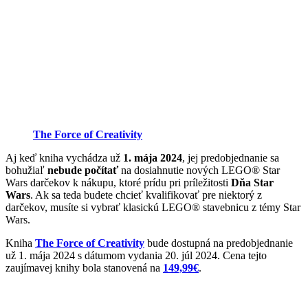
The Force of Creativity
Aj keď kniha vychádza už
1. mája 2024
, jej predobjednanie sa
bohužiaľ
nebude počítať
na dosiahnutie nových LEGO® Star
Wars darčekov k nákupu, ktoré prídu pri príležitosti
Dňa Star
Wars
. Ak sa teda budete chcieť kvalifikovať pre niektorý z
darčekov, musíte si vybrať klasickú LEGO® stavebnicu z témy Star
Wars.
Kniha
The Force of Creativity
bude dostupná na predobjednanie
už 1. mája 2024 s dátumom vydania 20. júl 2024. Cena tejto
zaujímavej knihy bola stanovená na
149,99€
.