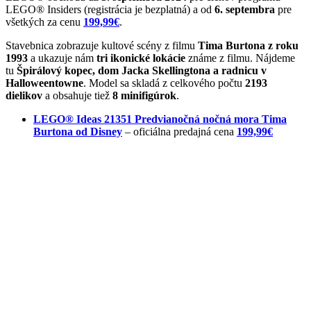
LEGO® Insiders (registrácia je bezplatná) a od
6. septembra
pre
všetkých za cenu
199,99€
.
Stavebnica zobrazuje kultové scény z filmu
Tima Burtona z roku
1993
a ukazuje nám
tri ikonické lokácie
známe z filmu. Nájdeme
tu
Špirálový kopec, dom Jacka Skellingtona a radnicu v
Halloweentowne
. Model sa skladá z celkového počtu
2193
dielikov
a obsahuje tiež
8 minifigúrok
.
LEGO® Ideas 21351 Predvianočná nočná mora Tima
Burtona od Disney
– oficiálna predajná cena
199,99€