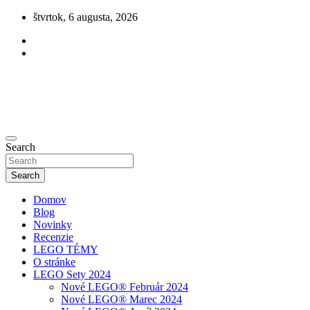
Skip
štvrtok, 6 augusta, 2026
to
content
Novinky zo sveta LEGO
Search
olegu.sk
Search
Domov
Blog
Novinky
Recenzie
LEGO TÉMY
O stránke
LEGO Sety 2024
Nové LEGO® Február 2024
Nové LEGO® Marec 2024