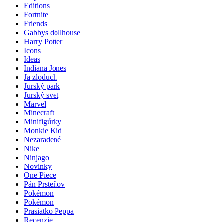
Editions
Fortnite
Friends
Gabbys dollhouse
Harry Potter
Icons
Ideas
Indiana Jones
Ja zloduch
Jurský park
Jurský svet
Marvel
Minecraft
Minifigúrky
Monkie Kid
Nezaradené
Nike
Ninjago
Novinky
One Piece
Pán Prsteňov
Pokémon
Pokémon
Prasiatko Peppa
Recenzie