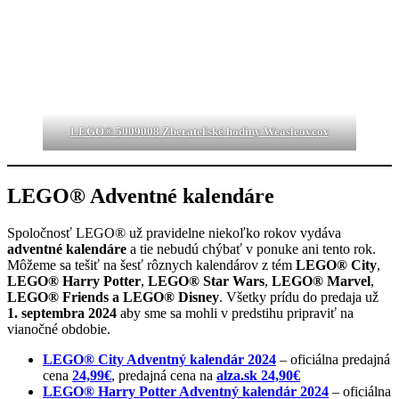
LEGO® 5009008 Zberateľské hodiny Weasleovcov
LEGO® Adventné kalendáre
Spoločnosť LEGO® už pravidelne niekoľko rokov vydáva
adventné kalendáre
a tie nebudú chýbať v ponuke ani tento rok.
Môžeme sa tešiť na šesť rôznych kalendárov z tém
LEGO® City
,
LEGO® Harry Potter
,
LEGO® Star Wars
,
LEGO® Marvel
,
LEGO® Friends a LEGO® Disney
. Všetky prídu do predaja už
1. septembra 2024
aby sme sa mohli v predstihu pripraviť na
vianočné obdobie.
LEGO® City Adventný kalendár 2024
– oficiálna predajná
cena
24,99€
, predajná cena na
alza.sk 24,90€
LEGO® Harry Potter Adventný kalendár 2024
– oficiálna