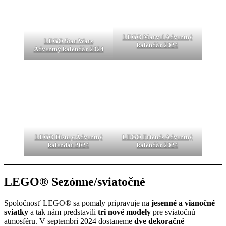
LEGO Marvel Adventný
LEGO Star Wars
kalendár 2024
Adventný kalendár 2024
LEGO Disney Adventný
LEGO Friends Adventný
kalendár 2024
kalendár 2024
LEGO® Sezónne/sviatočné
Spoločnosť LEGO® sa pomaly pripravuje na
jesenné a vianočné
sviatky
a tak nám predstavili
tri nové modely
pre sviatočnú
atmosféru. V septembri 2024 dostaneme
dve dekoračné