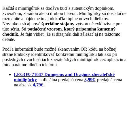
Každá s minifigúrok sa dodáva buď s autentickým doplnkom,
zvieraťom, zbraňou alebo druhou hlavou. Minifigúrky sú dostatočne
rozmanité a nájdeme tu aj niekoľko úplne nových dielikov.
Novinkou sú aj nové
špeciálne stojany
vytvorené exkluzívne pre
túto sériu. Sú
potlačené vzorom, ktorý pripomína kamenný
chodník
. Je fajn vidieť, že si dizajnéri dali záležať aj na taktomto
detaile.
Podľa informácií bude možné skenovaním QR kódu na bočnej
strane krabičky identifikovať konkrétnu minifigúrku tak ako pri
posledných dvoch sériach zberateľských minifigúrok cez aplikáciu a
fotoaparát mobilného telefónu.
LEGO® 71047 Dungeons and Dragons zberateľské
minifigúrky
– oficiálna predajná cena
3,99€
, predajná cena
na alza.sk
4,79€
.