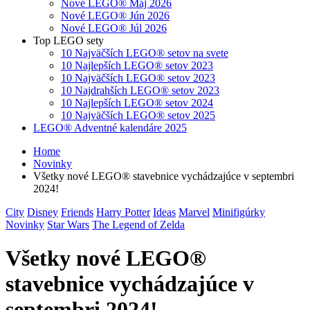
Nové LEGO® Máj 2026
Nové LEGO® Jún 2026
Nové LEGO® Júl 2026
Top LEGO sety
10 Najväčších LEGO® setov na svete
10 Najlepších LEGO® setov 2023
10 Najväčších LEGO® setov 2023
10 Najdrahších LEGO® setov 2023
10 Najlepších LEGO® setov 2024
10 Najväčších LEGO® setov 2025
LEGO® Adventné kalendáre 2025
Home
Novinky
Všetky nové LEGO® stavebnice vychádzajúce v septembri
2024!
City
Disney
Friends
Harry Potter
Ideas
Marvel
Minifigúrky
Novinky
Star Wars
The Legend of Zelda
Všetky nové LEGO®
stavebnice vychádzajúce v
septembri 2024!