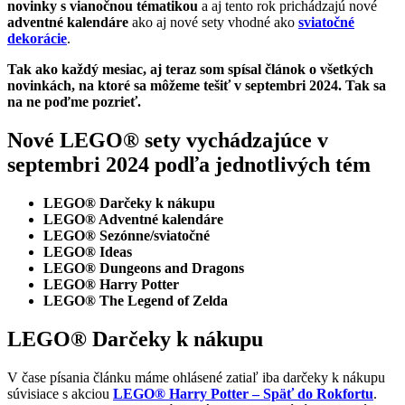
novinky s vianočnou tématikou
a aj tento rok prichádzajú nové
adventné kalendáre
ako aj nové sety vhodné ako
sviatočné
dekorácie
.
Tak ako každý mesiac, aj teraz som spísal článok o všetkých
novinkách, na ktoré sa môžeme tešiť v septembri 2024. Tak sa
na ne poďme pozrieť.
Nové LEGO® sety vychádzajúce v
septembri 2024 podľa jednotlivých tém
LEGO® Darčeky k nákupu
LEGO® Adventné kalendáre
LEGO® Sezónne/sviatočné
LEGO® Ideas
LEGO® Dungeons and Dragons
LEGO® Harry Potter
LEGO® The Legend of Zelda
LEGO® Darčeky k nákupu
V čase písania článku máme ohlásené zatiaľ iba darčeky k nákupu
súvisiace s akciou
LEGO® Harry Potter – Späť do Rokfortu
.