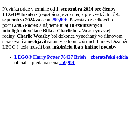
Novinka príde v termíne od
1. septembra 2024 pre členov
LEGO® Insiders
(registrácia je zdarma) a pre všetkých už
4.
septembra 2024
za cenu
259,99€
. Pozostáva z celkového
počtu
2405 kociek
a nájdeme tu aj
10 exkluzívnych
minifigúrok
vrátane
Billa a Charlieho
z Weasleyovskej
rodiny.
Charlie Weasley
bol dokonca vynechaný vo filmovom
spracovaní a
neobjavil sa
ani v jednom z ôsmich filmov. Dizajnéri
LEGO® teda museli brať i
nšpiráciu iba z knižnej podoby
.
LEGO® Harry Potter 76437 Brloh – zberateľská edícia
–
oficiálna predajná cena
259,99€