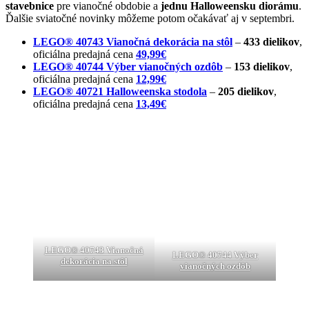
stavebnice
pre vianočné obdobie a
jednu Halloweensku diorámu
.
Ďalšie sviatočné novinky môžeme potom očakávať aj v septembri.
LEGO® 40743 Vianočná dekorácia na stôl
–
433 dielikov
,
oficiálna predajná cena
49,99€
LEGO® 40744 Výber vianočných ozdôb
–
153 dielikov
,
oficiálna predajná cena
12,99€
LEGO® 40721 Halloweenska stodola
–
205 dielikov
,
oficiálna predajná cena
13,49€
LEGO® 40743 Vianočná
LEGO® 40744 Výber
dekorácia na stôl
vianočných ozdôb