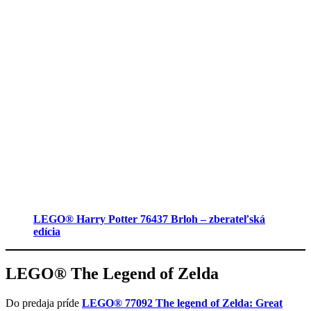
LEGO® Harry Potter 76437 Brloh – zberateľská
edícia
LEGO® The Legend of Zelda
Do predaja príde
LEGO® 77092 The legend of Zelda: Great