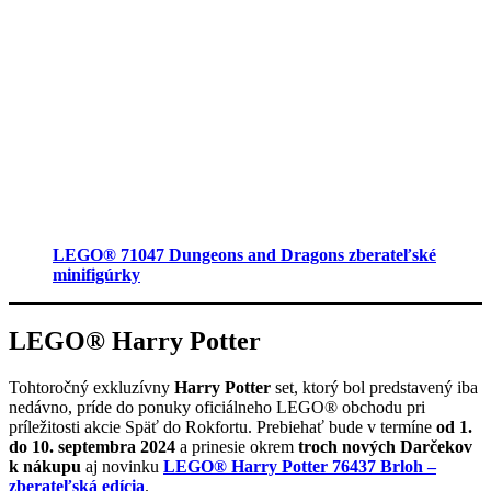
LEGO® 71047 Dungeons and Dragons zberateľské
minifigúrky
LEGO® Harry Potter
Tohtoročný exkluzívny
Harry Potter
set, ktorý bol predstavený iba
nedávno, príde do ponuky oficiálneho LEGO® obchodu pri
príležitosti akcie Späť do Rokfortu. Prebiehať bude v termíne
od 1.
do 10. septembra 2024
a prinesie okrem
troch nových Darčekov
k nákupu
aj novinku
LEGO® Harry Potter 76437 Brloh –
zberateľská edícia
.