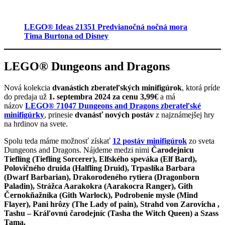
LEGO® Ideas 21351 Predvianočná nočná mora
Tima Burtona od Disney
LEGO® Dungeons and Dragons
Nová kolekcia
dvanástich zberateľských minifigúrok
, ktorá príde
do predaja už
1. septembra 2024 za cenu 3,99€
a má
názov
LEGO® 71047 Dungeons and Dragons zberateľské
minifigúrky
, prinesie
dvanásť nových postáv
z najznámejšej hry
na hrdinov na svete.
Spolu teda máme možnosť získať
12 postáv minifigúrok
zo sveta
Dungeons and Dragons. Nájdeme medzi nimi
Čarodejnicu
Tiefling (Tiefling Sorcerer), Elfského speváka (Elf Bard),
Polovičného druida (Halfling Druid), Trpaslíka Barbara
(Dwarf Barbarian), Drakorodeného rytiera (Dragonborn
Paladin), Strážca Aarakokra (Aarakocra Ranger), Gith
Černokňažníka (Gith Warlock), Podrobenie mysle (Mind
Flayer), Pani hrôzy (The Lady of pain), Strahd von Zarovicha ,
Tashu – Kráľovnú čarodejníc (Tasha the Witch Queen) a Szass
Tama.