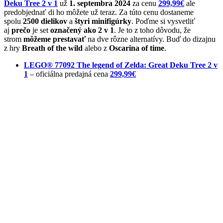
Deku Tree 2 v 1
už
1. septembra 2024
za cenu
299,99€
ale
predobjednať di ho môžete už teraz. Za túto cenu dostaneme
spolu
2500 dielikov
a
štyri minifigúrky
. Poďme si vysvetliť
aj
prečo
je set
označený ako 2 v 1
. Je to z toho dôvodu, že
strom
môžeme prestavať
na dve rôzne alternatívy. Buď do dizajnu
z hry
Breath of the wild
alebo z
Oscarina of time
.
LEGO® 77092 The legend of Zelda: Great Deku Tree 2 v
1
– oficiálna predajná cena
299,99€