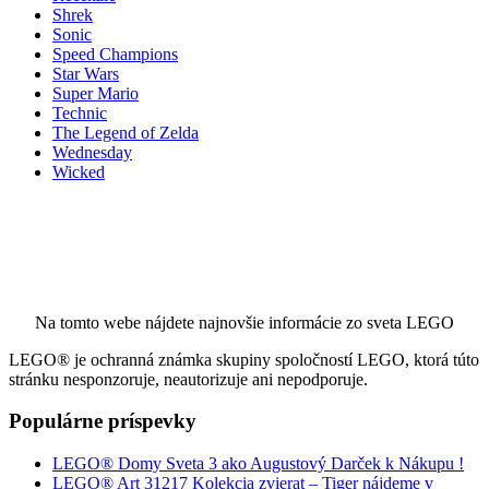
Shrek
Sonic
Speed Champions
Star Wars
Super Mario
Technic
The Legend of Zelda
Wednesday
Wicked
Na tomto webe nájdete najnovšie informácie zo sveta LEGO
LEGO® je ochranná známka skupiny spoločností LEGO, ktorá túto
stránku nesponzoruje, neautorizuje ani nepodporuje.
Populárne príspevky
LEGO® Domy Sveta 3 ako Augustový Darček k Nákupu !
LEGO® Art 31217 Kolekcia zvierat – Tiger nájdeme v