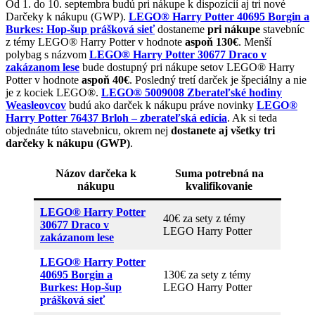
Od 1. do 10. septembra budú pri nákupe k dispozícií aj tri nové
Darčeky k nákupu (GWP).
LEGO® Harry Potter 40695 Borgin a
Burkes: Hop-šup prášková sieť
dostaneme
pri nákupe
stavebníc
z témy LEGO® Harry Potter v hodnote
aspoň 130€
. Menší
polybag s názvom
LEGO® Harry Potter 30677 Draco v
zakázanom lese
bude dostupný pri nákupe setov LEGO® Harry
Potter v hodnote
aspoň 40€
. Posledný tretí darček je špeciálny a nie
je z kociek LEGO®.
LEGO® 5009008 Zberateľské hodiny
Weasleovcov
budú ako darček k nákupu práve novinky
LEGO®
Harry Potter 76437 Brloh – zberateľská edícia
. Ak si teda
objednáte túto stavebnicu, okrem nej
dostanete aj všetky tri
darčeky k nákupu (GWP)
.
Názov darčeka k
Suma potrebná na
nákupu
kvalifikovanie
LEGO® Harry Potter
40€ za sety z témy
30677 Draco v
LEGO Harry Potter
zakázanom lese
LEGO® Harry Potter
40695 Borgin a
130€ za sety z témy
Burkes: Hop-šup
LEGO Harry Potter
prášková sieť