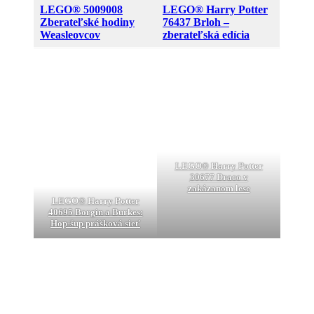
LEGO® 5009008
LEGO® Harry Potter
Zberateľské hodiny
76437 Brloh –
Weasleovcov
zberateľská edícia
LEGO® Harry Potter
30677 Draco v
zakázanom lese
LEGO® Harry Potter
40695 Borgin a Burkes:
Hop-šup prášková sieť