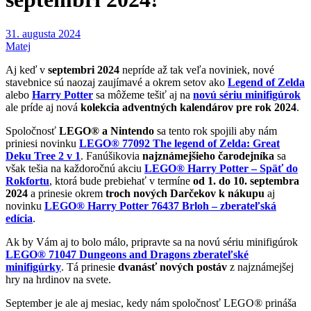
31. augusta 2024
Matej
Aj keď v
septembri 2024
nepríde až tak veľa noviniek, nové
stavebnice sú naozaj zaujímavé a okrem setov ako
Legend of Zelda
alebo
Harry Potter
sa môžeme tešiť aj na
novú sériu minifigúrok
ale príde aj nová
kolekcia adventných kalendárov pre rok 2024
.
Spoločnosť
LEGO® a Nintendo
sa tento rok spojili aby nám
priniesi novinku
LEGO® 77092 The legend of Zelda: Great
Deku Tree 2 v 1
. Fanúšikovia
najznámejšieho čarodejníka
sa
však tešia na každoročnú akciu
LEGO® Harry Potter – Späť do
Rokfortu
, ktorá bude prebiehať v termíne
od 1. do 10. septembra
2024
a prinesie okrem
troch nových Darčekov k nákupu
aj
novinku
LEGO® Harry Potter 76437 Brloh – zberateľská
edícia
.
Ak by Vám aj to bolo málo, pripravte sa na novú sériu minifigúrok
LEGO® 71047 Dungeons and Dragons zberateľské
minifigúrky
. Tá prinesie
dvanásť nových postáv
z najznámejšej
hry na hrdinov na svete.
September je ale aj mesiac, kedy nám spoločnosť LEGO® prináša