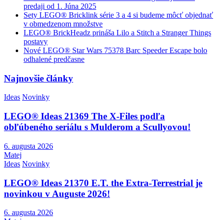
predaji od 1. Júna 2025
Sety LEGO® Bricklink série 3 a 4 si budeme môcť objednať
v obmedzenom množstve
LEGO® BrickHeadz prináša Lilo a Stitch a Stranger Things
postavy
Nové LEGO® Star Wars 75378 Barc Speeder Escape bolo
odhalené predčasne
Najnovšie články
Ideas
Novinky
LEGO® Ideas 21369 The X-Files podľa
obľúbeného seriálu s Mulderom a Scullyovou!
6. augusta 2026
Matej
Ideas
Novinky
LEGO® Ideas 21370 E.T. the Extra-Terrestrial je
novinkou v Auguste 2026!
6. augusta 2026