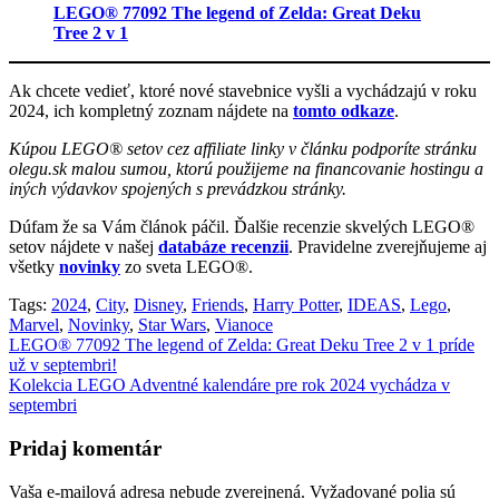
LEGO® 77092 The legend of Zelda: Great Deku
Tree 2 v 1
Ak chcete vedieť, ktoré nové stavebnice vyšli a vychádzajú v roku
2024, ich kompletný zoznam nájdete na
tomto odkaze
.
Kúpou LEGO® setov cez affiliate linky v článku podporíte stránku
olegu.sk malou sumou, ktorú použijeme na financovanie hostingu a
iných výdavkov spojených s prevádzkou stránky.
Dúfam že sa Vám článok páčil. Ďalšie recenzie skvelých LEGO®
setov nájdete v našej
databáze recenzii
. Pravidelne zverejňujeme aj
všetky
novinky
zo sveta LEGO®.
Tags:
2024
,
City
,
Disney
,
Friends
,
Harry Potter
,
IDEAS
,
Lego
,
Marvel
,
Novinky
,
Star Wars
,
Vianoce
Navigácia
LEGO® 77092 The legend of Zelda: Great Deku Tree 2 v 1 príde
už v septembri!
v
Kolekcia LEGO Adventné kalendáre pre rok 2024 vychádza v
článku
septembri
Pridaj komentár
Vaša e-mailová adresa nebude zverejnená.
Vyžadované polia sú